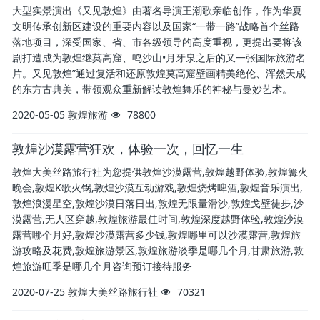
大型实景演出《又见敦煌》由著名导演王潮歌亲临创作，作为华夏
文明传承创新区建设的重要内容以及国家“一带一路”战略首个丝路
落地项目，深受国家、省、市各级领导的高度重视，更提出要将该
剧打造成为敦煌继莫高窟、鸣沙山•月牙泉之后的又一张国际旅游名
片。又见敦煌”通过复活和还原敦煌莫高窟壁画精美绝伦、浑然天成
的东方古典美，带领观众重新解读敦煌舞乐的神秘与曼妙艺术。
2020-05-05
敦煌旅游
78800
敦煌沙漠露营狂欢，体验一次，回忆一生
敦煌大美丝路旅行社为您提供敦煌沙漠露营,敦煌越野体验,敦煌篝火
晚会,敦煌K歌火锅,敦煌沙漠互动游戏,敦煌烧烤啤酒,敦煌音乐演出,
敦煌浪漫星空,敦煌沙漠日落日出,敦煌无限量滑沙,敦煌戈壁徒步,沙
漠露营,无人区穿越,敦煌旅游最佳时间,敦煌深度越野体验,敦煌沙漠
露营哪个月好,敦煌沙漠露营多少钱,敦煌哪里可以沙漠露营,敦煌旅
游攻略及花费,敦煌旅游景区,敦煌旅游淡季是哪几个月,甘肃旅游,敦
煌旅游旺季是哪几个月咨询预订接待服务
2020-07-25
敦煌大美丝路旅行社
70321