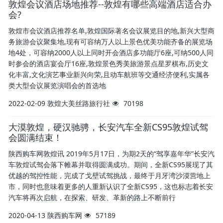
敦煌会议酒店场地推荐--敦煌有哪些高端酒店适合办
会?
敦煌市会议酒店推荐名单,敦煌国际著名会议展览目的地,新兴大型商
务旅游会议聚集地,现有可容纳万人以上景色优美功能齐备的展览场
地4处，可容纳2000人以上同时开会酒店多功能厅6座,可纳500人同
时参会的酒店宴会厅16座,敦煌景色秀美旅游景点星罗棋布,历史文
化丰富,文化演艺事业新兴向荣,且动车航班等交通经济便利,实属各
类大型会议展览演唱会的首选地
2022-02-09
敦煌大美丝路旅行社
70198
大漠敦煌，硬汉驰骋，长安汽车全新CS95敦煌试驾
会圆满结束！
陕西购车网敦煌讯 2019年5月17日，为期2天的“驾享嘉年华”长安汽
车敦煌试驾会落下帷幕并取得圆满成功。期间，全新CS95展现了其
优越的驾控性能，完成了戈壁试驾挑战，最终于月牙湾沙漠营地上
市，同时也意味着更多的人重新认识了全新CS95，这也标志着长安
汽车将再次启航，在探索、研发、革新的路上不断前行
2020-04-13
陕西购车网
57189