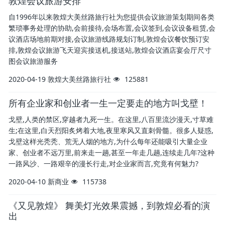
敦煌会议旅游安排
自1996年以来敦煌大美丝路旅行社为您提供会议旅游策划期间各类
繁琐事务处理的协助,会前接待,会场布置,会议签到,会议设备租赁,会
议酒店场地前期对接,会议旅游线路规划订制,敦煌会议餐饮预订安
排,敦煌会议旅游飞天迎宾接送机,接送站,敦煌会议酒店宴会厅尺寸
图会议旅游服务
2020-04-19
敦煌大美丝路旅行社
125881
所有企业家和创业者一生一定要走的地方叫戈壁！
戈壁,人类的禁区,穿越者九死一生。在这里,八百里流沙漫天,寸草难
生;在这里,白天烈阳炙烤着大地,夜里寒风又直刺骨髓。很多人疑惑,
戈壁这样光秃秃、荒无人烟的地方,为什么每年还能吸引大量企业
家、创业者不远万里,前来走一趟,甚至一年走几趟,连续走几年?这种
一路风沙、一路艰辛的漫长行走,对企业家而言,究竟有何魅力?
2020-04-10
新商业
115738
《又见敦煌》 舞美灯光效果震撼，到敦煌必看的演
出