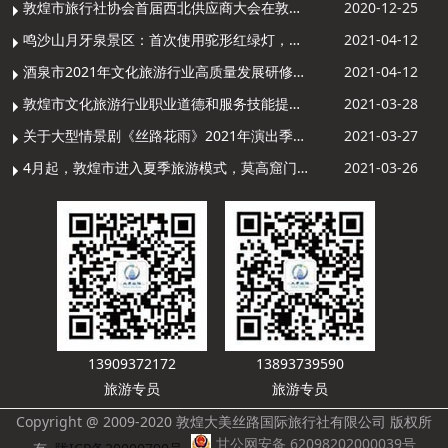
敦煌市旅行社协会首届西北供应商大会在敦煌召开
2020-12-25
鸣沙山月牙泉景区：首次使用驼形红绿灯，骆驼“看驼灯绿了”走起来
2021-04-12
酒泉市2021年文化旅游行业高质量发展研修提升培训班敦煌分训点开班
2021-04-12
敦煌市文化旅游行业职业道德和服务技能提升导游专项培训成功举办
2021-03-28
关于大型情景剧《丝路花雨》2021年演出季开演的通知
2021-03-27
4月起，敦煌市进入夏季旅游模式，莫高窟门票价格调整
2021-03-26
13909372172
13893739590
旅游专员
旅游专员
Copyright @ 2009-2020 敦煌大美丝路国际旅行社有限公司 版权所
甘公网安备 62098202000039号