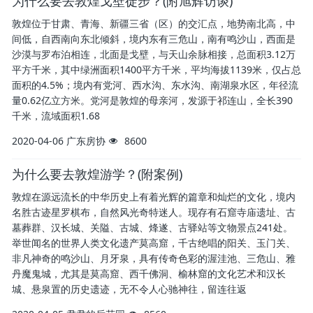
为什么要去敦煌戈壁徒步？(附旭辉访谈)
敦煌位于甘肃、青海、新疆三省（区）的交汇点，地势南北高，中
间低，自西南向东北倾斜，境内东有三危山，南有鸣沙山，西面是
沙漠与罗布泊相连，北面是戈壁，与天山余脉相接，总面积3.12万
平方千米，其中绿洲面积1400平方千米，平均海拔1139米，仅占总
面积的4.5%；境内有党河、西水沟、东水沟、南湖泉水区，年径流
量0.62亿立方米。党河是敦煌的母亲河，发源于祁连山，全长390
千米，流域面积1.68
2020-04-06
广东房协
8600
为什么要去敦煌游学？(附案例)
敦煌在源远流长的中华历史上有着光辉的篇章和灿烂的文化，境内
名胜古迹星罗棋布，自然风光奇特迷人。现存有石窟寺庙遗址、古
墓葬群、汉长城、关隘、古城、烽遂、古驿站等文物景点241处。
举世闻名的世界人类文化遗产莫高窟，千古绝唱的阳关、玉门关、
非凡神奇的鸣沙山、月牙泉，具有传奇色彩的渥洼池、三危山、雅
丹魔鬼城，尤其是莫高窟、西千佛洞、榆林窟的文化艺术和汉长
城、悬泉置的历史遗迹，无不令人心驰神往，留连往返