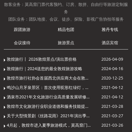
散客业务：莫高窟门票代客预约、订房、散拼、自由行等旅游定制服
务
团队业务：团队地接、会议、徒步、探险、影视广告协拍等服务
跟团旅游
精品包团
雅丹专线
会议接待
旅游景点
酒店宾馆
敦煌旅行丨 2026敦煌景点/演出票价格
2026-04-09
敦煌旅行｜2024送您的最全敦煌旅游攻略
2024-04-16
敦煌市旅行社协会首届西北供应商大会在敦煌召开
2020-12-25
鸣沙山月牙泉景区：首次使用驼形红绿灯，骆驼“看驼灯绿了”走起来
2021-04-12
酒泉市2021年文化旅游行业高质量发展研修提升培训班敦煌分训点开班
2021-04-12
敦煌市文化旅游行业职业道德和服务技能提升导游专项培训成功举办
2021-03-28
关于大型情景剧《丝路花雨》2021年演出季开演的通知
2021-03-27
4月起，敦煌市进入夏季旅游模式，莫高窟门票价格调整
2021-03-26