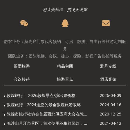
游大美丝路、赏飞天画廊
散客业务：莫高窟门票代客预约、订房、散拼、自由行等旅游定制服
务
团队业务：团队地接、会议、徒步、探险、影视广告协拍等服务
跟团旅游
精品包团
雅丹专线
会议接待
旅游景点
酒店宾馆
敦煌旅行丨 2026敦煌景点/演出票价格
2026-04-09
敦煌旅行｜2024送您的最全敦煌旅游攻略
2024-04-16
敦煌市旅行社协会首届西北供应商大会在敦煌召开
2020-12-25
鸣沙山月牙泉景区：首次使用驼形红绿灯，骆驼“看驼灯绿了”走起来
2021-04-12