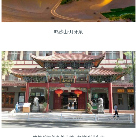
鸣沙山·月牙泉