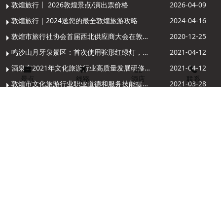
敦煌旅行丨 2026敦煌景点/演出票价格
2026-04-09
敦煌旅行｜2024送您的最全敦煌旅游攻略
2024-04-16
敦煌市旅行社协会首届西北供应商大会在敦煌召开
2020-12-25
鸣沙山月牙泉景区：首次使用驼形红绿灯，骆驼“看驼灯绿了”走起来
2021-04-12
酒泉市2021年文化旅游行业高质量发展研修提升培训班敦煌分训点开班
2021-04-12
景点
线路
酒店
联系
敦煌市文化旅游行业职业道德和服务技能提升导游专项培训成功举办
2021-03-28
关于大型情景剧《丝路花雨》2021年演出季开演的通知
2021-03-27
4月起，敦煌市进入夏季旅游模式，莫高窟门票价格调整
2021-03-26
13909372172
13893739590