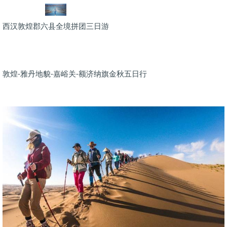
西汉敦煌郡六县全境拼团三日游
敦煌-雅丹地貌-嘉峪关-额济纳旗金秋五日行