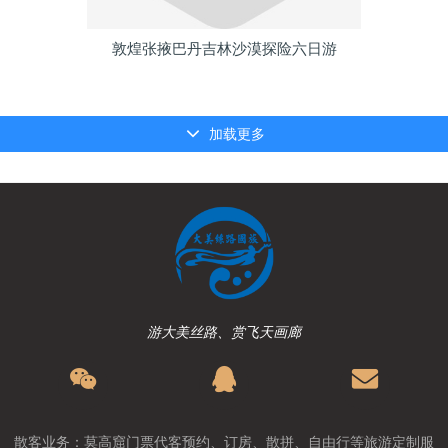
敦煌张掖巴丹吉林沙漠探险六日游
加载更多
游大美丝路、赏飞天画廊
散客业务：莫高窟门票代客预约、订房、散拼、自由行等旅游定制服