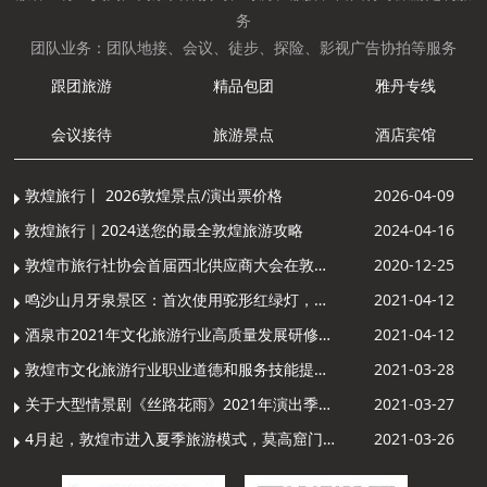
务
团队业务：团队地接、会议、徒步、探险、影视广告协拍等服务
跟团旅游
精品包团
雅丹专线
会议接待
旅游景点
酒店宾馆
敦煌旅行丨 2026敦煌景点/演出票价格
2026-04-09
敦煌旅行｜2024送您的最全敦煌旅游攻略
2024-04-16
敦煌市旅行社协会首届西北供应商大会在敦煌召开
2020-12-25
鸣沙山月牙泉景区：首次使用驼形红绿灯，骆驼“看驼灯绿了”走起来
2021-04-12
酒泉市2021年文化旅游行业高质量发展研修提升培训班敦煌分训点开班
2021-04-12
敦煌市文化旅游行业职业道德和服务技能提升导游专项培训成功举办
2021-03-28
关于大型情景剧《丝路花雨》2021年演出季开演的通知
2021-03-27
4月起，敦煌市进入夏季旅游模式，莫高窟门票价格调整
2021-03-26