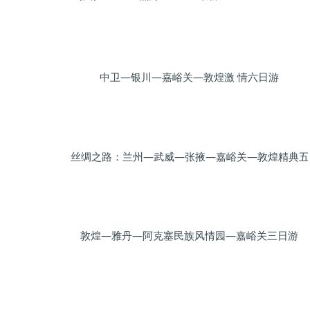
中卫—银川—嘉峪关—敦煌激 情六日游
丝绸之路：兰州—武威—张掖—嘉峪关—敦煌精典五
敦煌—雅丹—阿克塞民族风情园—嘉峪关三日游