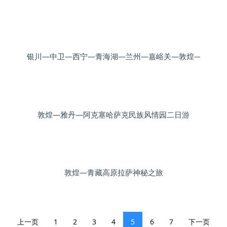
银川—中卫—西宁—青海湖—兰州—嘉峪关—敦煌—雅丹魔
日游
敦煌—雅丹—阿克塞哈萨克民族风情园二日游
敦煌—青藏高原拉萨神秘之旅
上一页
1
2
3
4
5
6
7
下一页