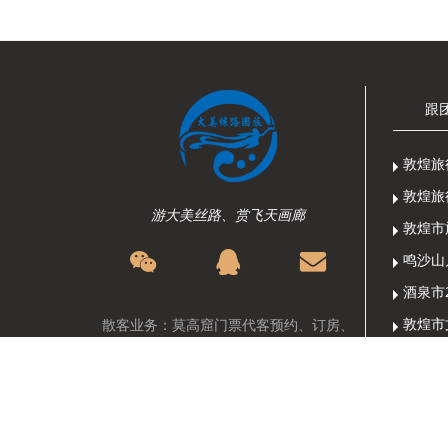
跟
敦煌旅
敦煌旅
游大美丝路、赏飞天画廊
敦煌市
散客业务：莫高窟门票代客预约、订房、
散拼、自由行等旅游定制服务
关于大
团队业务：团队地接、会议、徒步、探
4月起
险、影视广告协拍等服务
Copyright @ 2009