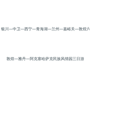
鬼城七日游
银川—中卫—西宁—青海湖—兰州—嘉峪关—敦煌六日游
敦煌—雅丹—阿克塞哈萨克民族风情园三日游