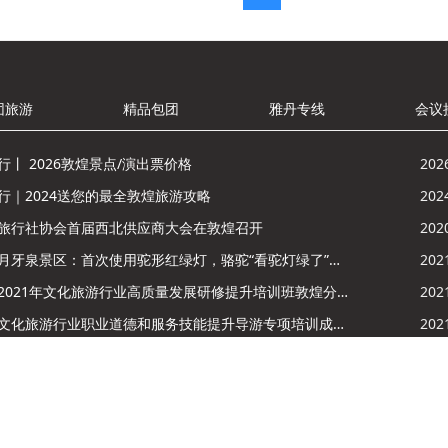
团旅游
精品包团
雅丹专线
会议
行丨 2026敦煌景点/演出票价格
202
行｜2024送您的最全敦煌旅游攻略
202
旅行社协会首届西北供应商大会在敦煌召开
202
鸣沙山月牙泉景区：首次使用驼形红绿灯，骆驼“看驼灯绿了”走起来
202
酒泉市2021年文化旅游行业高质量发展研修提升培训班敦煌分训点开班
202
敦煌市文化旅游行业职业道德和服务技能提升导游专项培训成功举办
202
型情景剧《丝路花雨》2021年演出季开演的通知
202
，敦煌市进入夏季旅游模式，莫高窟门票价格调整
202
甘公
-2020 敦煌大美丝路国际旅行社有限公司 版权所有
陇ICP备20000790号