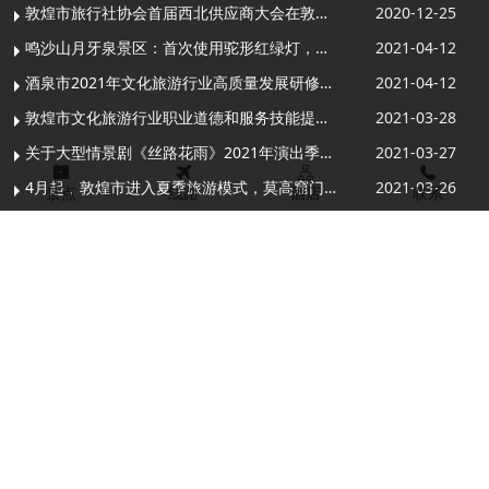
敦煌市旅行社协会首届西北供应商大会在敦煌召开
2020-12-25
鸣沙山月牙泉景区：首次使用驼形红绿灯，骆驼“看驼灯绿了”走起来
2021-04-12
酒泉市2021年文化旅游行业高质量发展研修提升培训班敦煌分训点开班
2021-04-12
敦煌市文化旅游行业职业道德和服务技能提升导游专项培训成功举办
2021-03-28
关于大型情景剧《丝路花雨》2021年演出季开演的通知
2021-03-27
4月起，敦煌市进入夏季旅游模式，莫高窟门票价格调整
2021-03-26
景点
线路
酒店
联系
13909372172
13893739590
旅游专员
旅游专员
Copyright @ 2009-2020 敦煌大美丝路国际旅行社有限公司 版权所
甘公网安备 62098202000039号