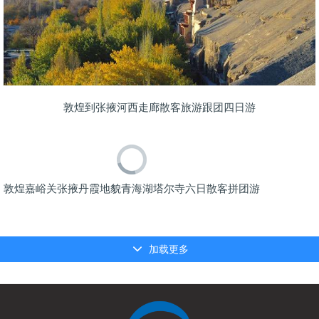
敦煌到张掖河西走廊散客旅游跟团四日游
敦煌嘉峪关张掖丹霞地貌青海湖塔尔寺六日散客拼团游
加载更多