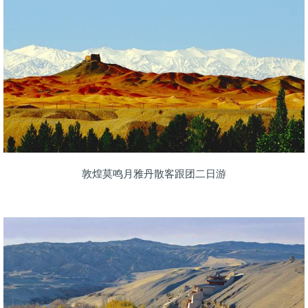
敦煌莫鸣月雅丹散客跟团二日游