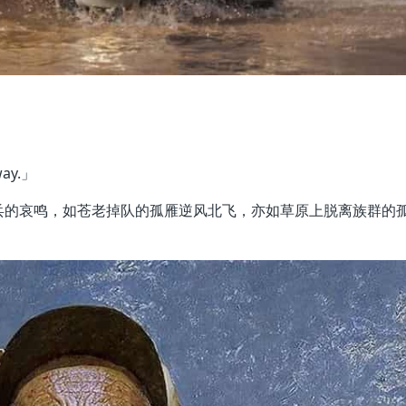
way.」
的哀鸣，如苍老掉队的孤雁逆风北飞，亦如草原上脱离族群的