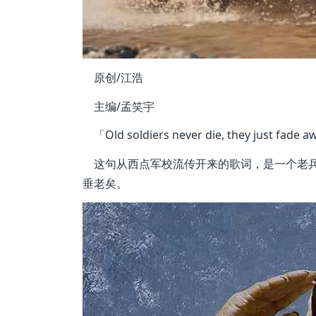
原创/江浩
主编/孟笑宇
「Old soldiers never die, they just fade a
这句从西点军校流传开来的歌词，是一个老兵
垂老矣。