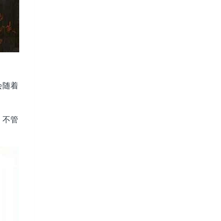
会随着
，不管