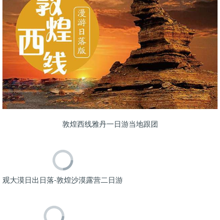
敦煌西线雅丹一日游当地跟团
观大漠日出日落-敦煌沙漠露营二日游