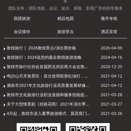
务
团队业务：团队地接、会议、徒步、探险、影视广告协拍等服务
跟团旅游
精品包团
雅丹专线
会议接待
旅游景点
酒店宾馆
敦煌旅行丨 2026敦煌景点/演出票价格
2026-04-09
敦煌旅行｜2024送您的最全敦煌旅游攻略
2024-04-16
敦煌市旅行社协会首届西北供应商大会在敦煌召开
2020-12-25
鸣沙山月牙泉景区：首次使用驼形红绿灯，骆驼“看驼灯绿了”走起来
2021-04-12
酒泉市2021年文化旅游行业高质量发展研修提升培训班敦煌分训点开班
2021-04-12
敦煌市文化旅游行业职业道德和服务技能提升导游专项培训成功举办
2021-03-28
关于大型情景剧《丝路花雨》2021年演出季开演的通知
2021-03-27
4月起，敦煌市进入夏季旅游模式，莫高窟门票价格调整
2021-03-26