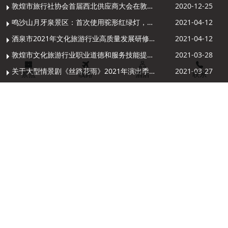
敦煌市旅行社协会首届西北供应商大会在敦煌召开
2020-12-25
鸣沙山月牙泉景区：首次使用驼形红绿灯，骆驼“看驼灯绿了”走起来
2021-04-12
酒泉市2021年文化旅游行业高质量发展研修提升培训班敦煌分训点开班
2021-04-12
敦煌市文化旅游行业职业道德和服务技能提升导游专项培训成功举办
2021-03-28
关于大型情景剧《丝路花雨》2021年演出季开演的通知
2021-03-27
景点
线路
酒店
联系
4月起，敦煌市进入夏季旅游模式，莫高窟门票价格调整
2021-03-26
13909372172
13893739590
旅游专员
旅游专员
Copyright @ 2009-2020 敦煌大美丝路国际旅行社有限公司 版权所
甘公网安备 62098202000039号