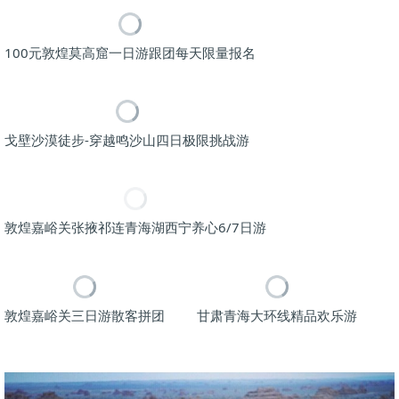
100元敦煌莫高窟一日游跟团每天限量报名
戈壁沙漠徒步-穿越鸣沙山四日极限挑战游
敦煌嘉峪关张掖祁连青海湖西宁养心6/7日游
敦煌嘉峪关三日游散客拼团
甘肃青海大环线精品欢乐游