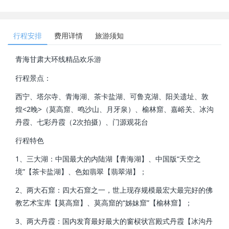
行程安排
费用详情
旅游须知
青海甘肃大环线精品欢乐游
行程景点：
西宁、塔尔寺、青海湖、茶卡盐湖、可鲁克湖、阳关遗址、敦
煌<2晚>（莫高窟、鸣沙山、月牙泉）、榆林窟、嘉峪关、冰沟
丹霞、七彩丹霞（2次拍摄）、门源观花台
行程特色
1、三大湖：中国最大的内陆湖【青海湖】、中国版“天空之
境”【茶卡盐湖】、色如翡翠【翡翠湖】；
2、两大石窟：四大石窟之一，世上现存规模最宏大最完好的佛
教艺术宝库【莫高窟】、莫高窟的“姊妹窟”【榆林窟】；
3、两大丹霞：国内发育最好最大的窗棂状宫殿式丹霞【冰沟丹