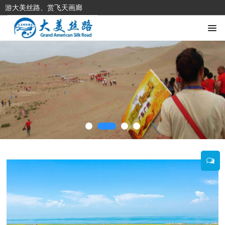
游大美丝路、赏飞天画廊