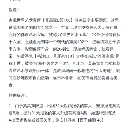
敦煌：
参观世界艺术宝库【莫高窟B票100】游览四个主要洞窟。这里
是我国著名的四大石窟之一，世界上现存规模最宏大，保存最
完好的佛教艺术宝库，被称为“世界艺术宝库”，它至今保留有从
十六国、北魏至元朝等十个朝代的窟洞492个，壁画四万五千多
平方米，彩塑像两千身，鳞次栉比，形如蜂房鸽舍，壮观异
常。午后游览【鸣沙山、月牙泉110】古往今来以“沙漠奇观”著
称于世，被誉为“塞外风光之一绝”。月牙泉、莫高窟九层楼和莫
高窟艺术景观融为一体，是敦煌城南一脉相连的“三大奇迹”。晚
间在沙洲夜市自由活动，当日不含餐，在夜市自费品尝当地美
食。
特别备注：
1、由于莫高窟限流，出团31天以内报名的客人，安排游览莫高
窟B票，提前31天报名的客人升级莫高窟A票，如遇特殊情况
A/B票皆售空或景区关闭，则安排游览【西千佛洞 40】