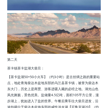
第二天
茶卡镇茶卡盐湖大柴旦：
【茶卡盐湖50+50小火车】（约3小时）是古丝绸之路的重要站
点，地处青海柴达木盆地东部的乌兰县茶卡镇，被誉为柴达木
东大门，历史上是商贾、游客进疆入藏的必经之地。湖光山色
风光旖旎，景色优美。盐储量4.5亿吨，面积105平方公里，漫
步湖上，犹如进入了盐的世界。午餐后乘车往大柴旦进发，沿
途拍摄位于柴达木盆地东部的咸性淡水湖【可鲁克湖20】（约