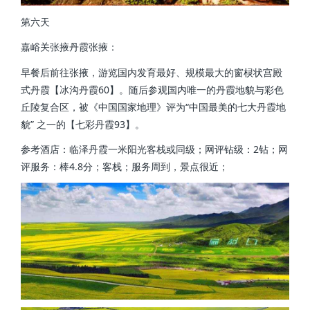
第六天
嘉峪关张掖丹霞张掖：
早餐后前往张掖，游览国内发育最好、规模最大的窗棂状宫殿
式丹霞【冰沟丹霞60】。随后参观国内唯一的丹霞地貌与彩色
丘陵复合区，被《中国国家地理》评为“中国最美的七大丹霞地
貌” 之一的【七彩丹霞93】。
参考酒店：临泽丹霞一米阳光客栈或同级；网评钻级：2钻；网
评服务：棒4.8分；客栈；服务周到，景点很近；