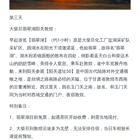
第三天
大柴旦翡翠湖阳关敦煌：
早起游览【翡翠湖】（约1小时）原是大柴旦化工厂盐湖采矿队
采矿区。因湖水在阳光下清澈湛蓝，色如翡翠，故得名“翡翠
湖”。湖水宛若镜面般的散布在四处，倒影着蓝天白云和柴达木
山的皑皑雪峰，美得令人窒息。乘车赴敦煌，途中车览雅丹地
貌，来到阳关参观【阳关遗址50】是中国古代陆路对外交通咽
喉之地，是丝绸之路南路必经的关隘。位于甘肃省敦煌市西南
的古董滩附近。西汉置关，因在玉门关之南，故名。和玉门关
同为当时对西域交通的门户。夜宿敦煌。
特别备注：
1、翡翠湖目前免票，如遇景区开始收费，则需当地现付。
2、大柴旦到敦煌沿途多为戈壁，无法安排住宿，当日车程较长
请提前预知。