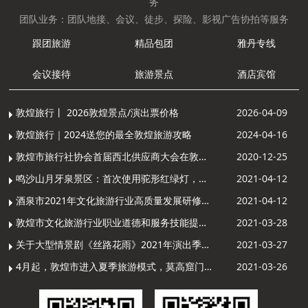
务
团队业务：团队地接、会议、徒步、探险、影视广告协拍等服务
跟团旅游
精品包团
雅丹专线
会议接待
旅游景点
酒店宾馆
敦煌旅行丨 2026敦煌景点/演出票价格
2026-04-09
敦煌旅行｜2024送您的最全敦煌旅游攻略
2024-04-16
敦煌市旅行社协会首届西北供应商大会在敦煌召开
2020-12-25
鸣沙山月牙泉景区：首次使用驼形红绿灯，骆驼“看驼灯绿了”走起来
2021-04-12
酒泉市2021年文化旅游行业高质量发展研修提升培训班敦煌分训点开班
2021-04-12
敦煌市文化旅游行业职业道德和服务技能提升导游专项培训成功举办
2021-03-28
关于大型情景剧《丝路花雨》2021年演出季开演的通知
2021-03-27
4月起，敦煌市进入夏季旅游模式，莫高窟门票价格调整
2021-03-26