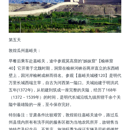
第五天
敦煌瓜州嘉峪关：
早餐后乘车赴嘉峪关，途中参观莫高窟的“姊妹窟”【榆林窟
40】它开凿于北魏时期，洞窟在榆林河峡谷两岸直立的东西峭
壁上，因河岸榆树成林而得名。参观【嘉峪关城楼120】是明代
万里长城西端主宰，自古为河西第一隘口。关城始建于明洪武
五年(1372年)，从初建到筑成一座完整的关隘，经历了168年
（1372－1539年）的时间，是明代长城沿线九镇所辖千余个关
隘中最雄险的一座，至今保存完好。
特别备注：甘肃条件比较艰苦，敦煌前往嘉峪关途中，路过瓜
州县境内所有有洗手间的服务区都为当地农民所开，故销售当
地特产及纪念品，不算店，旅游旺季为保证车辆及司机师傅驾