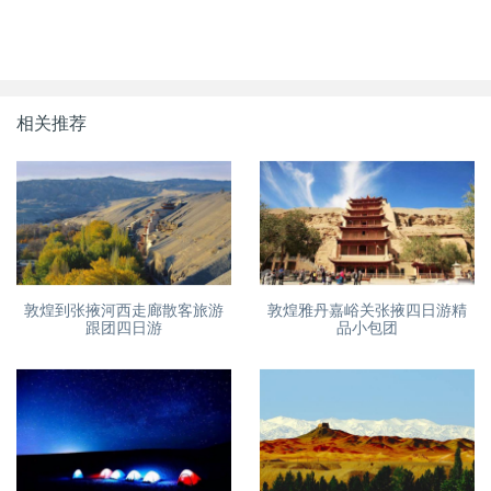
相关推荐
敦煌到张掖河西走廊散客旅游
敦煌雅丹嘉峪关张掖四日游精
跟团四日游
品小包团