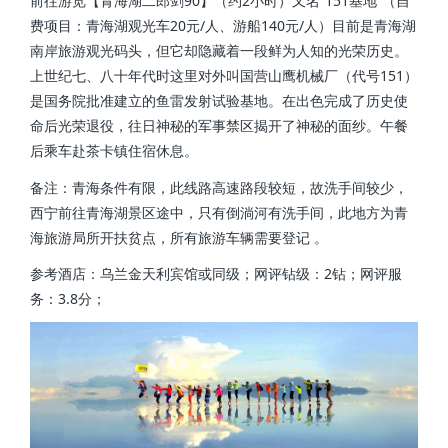
前往游览【青海湖二郎剑90】（约2小时）又名“151基地”（自
费项目：青海湖观光车20元/人、游船140元/人）目前是青海湖
南岸旅游观光码头，但它却隐藏着一段鲜为人知的光荣历史。
上世纪七、八十年代时这里对外叫国营山鹰机械厂（代号151）
是国务院批准建立的鱼雷发射试验基地。在出色完成了历史使
命后光荣退役，往日神秘的军事禁区揭开了神秘的面纱。午餐
后乘车赴茶卡镇住宿休息。
备注：青海条件有限，此线路高速路段较短，故洗手间较少，
西宁前往青海湖景区途中，只有倒淌河有洗手间，此地方为青
海旅游局所开扶贫点，所有旅游车辆需要登记 。
参考酒店：乌兰金天利宾馆或同级；网评钻级：2钻；网评服
务：3.8分；