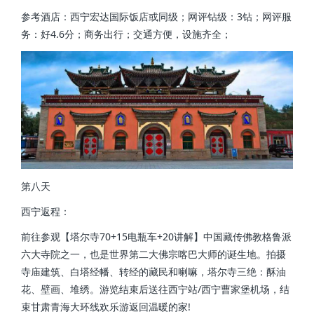
参考酒店：西宁宏达国际饭店或同级；网评钻级：3钻；网评服
务：好4.6分；商务出行；交通方便，设施齐全；
第八天
西宁返程：
前往参观【塔尔寺70+15电瓶车+20讲解】中国藏传佛教格鲁派
六大寺院之一，也是世界第二大佛宗喀巴大师的诞生地。拍摄
寺庙建筑、白塔经幡、转经的藏民和喇嘛，塔尔寺三绝：酥油
花、壁画、堆绣。游览结束后送往西宁站/西宁曹家堡机场，结
束甘肃青海大环线欢乐游返回温暖的家!