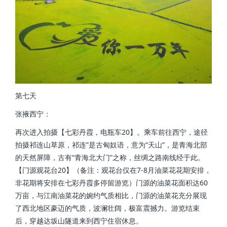
第七天
张掖西宁：
再次进入拍摄【七彩丹霞，电瓶车20】。乘车前往西宁，途径
拍摄祁连山草原，祁连”是古匈奴语，意为“天山”，是青海北部
的天然屏障，古有“青海北大门”之称，丝绸之路南线经于此。
【门源观花台20】（备注：观花台仅在7-8月油菜花花期安排，
非花期将安排在七彩丹霞多停留游览）门源的油菜花面积达60
万亩，与江南油菜花的婉约气质相比，门源的油菜花充分展现
了西北地区豪迈的气质，波澜壮阔，极富震撼力。游览结束
后，穿越达坂山隧道来到西宁住宿休息。