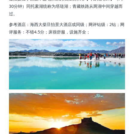
30分钟）同托素湖统称为塔琏湖；青藏铁路从两湖中间穿越而
过。
参考酒店：海西大柴旦怡景大酒店或同级；网评钻级：2钻；网
评服务：不错4.5分；床很舒服，设施齐全；