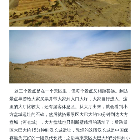
这三个景点是在一个景区里，但每个景点又相距甚远。到达
景点导游给大家买票并带大家到入口大厅，大家自行进入。这
里的大厅比较大，还有游客休息区。从大厅出来，就会看到小
方盘城遗址的石碑，然后就搭乘景区大巴大约10分钟到达大方
盘城（河仓城），大方盘城也只剩断壁残垣的遗址了；后乘景
区大巴大约15分钟到汉长城遗址，敦煌的这段汉长城是中国保
存最为完好的一段汉代长城；之后再乘景区大巴大约5分钟到小