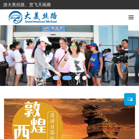
游大美丝路、赏飞天画廊