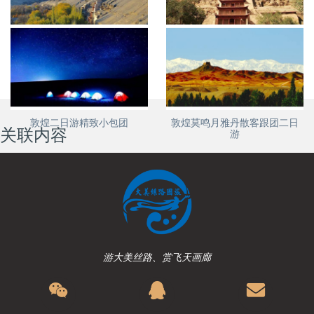
敦煌到张掖河西走廊散客旅游
敦煌雅丹嘉峪关张掖四日游精
跟团四日游
品小包团
敦煌二日游精致小包团
敦煌莫鸣月雅丹散客跟团二日
关联内容
游
游大美丝路、赏飞天画廊