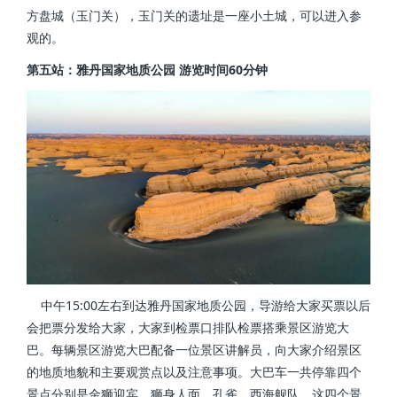
方盘城（玉门关），玉门关的遗址是一座小土城，可以进入参
观的。
第五站：雅丹国家地质公园 游览时间60分钟
中午15:00左右到达雅丹国家地质公园，导游给大家买票以后
会把票分发给大家，大家到检票口排队检票搭乘景区游览大
巴。每辆景区游览大巴配备一位景区讲解员，向大家介绍景区
的地质地貌和主要观赏点以及注意事项。大巴车一共停靠四个
景点分别是金狮迎宾、狮身人面、孔雀、西海舰队，这四个景