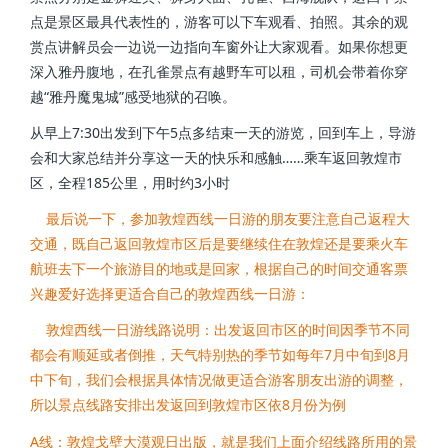
点是景区最具代表性的，游客可以下车观看、拍照。其余的观
赏点讲解员会一边说一边指向车窗外让大家观看。如果你想更
深入雅丹腹地，在孔雀景点有越野车可以租，司机会带着你穿
越“雅丹魔鬼城”感受地狱的召唤。
从早上7:30出发到下午5点多结束一天的游览，回到车上，导游
会和大家总结并分享这一天的快乐和感触……乘车返回敦煌市
区，全程185公里，用时约3小时
最后说一下，参加敦煌西线一日游的朋友要注意自己返程大
交通，既自己返回敦煌市区后是要继续住在敦煌还是要乘火车
航班去下一个旅游目的地或是回家，根据自己的时间交通客票
兴趣爱好选择更适合自己的敦煌西线一日游：
敦煌西线一日游线路说明：出发返回市区的时间因季节不同
都会有顺延或者倒推，天气特别热的季节如每年7月中旬到8月
中下旬，我们会根据具体情况做更适合游客朋友出游的调整，
所以景点线路安排出发返回到敦煌市区依8月份为例
A线：敦煌戈壁大漠观日出版，就是我们上面介绍线路所用的景