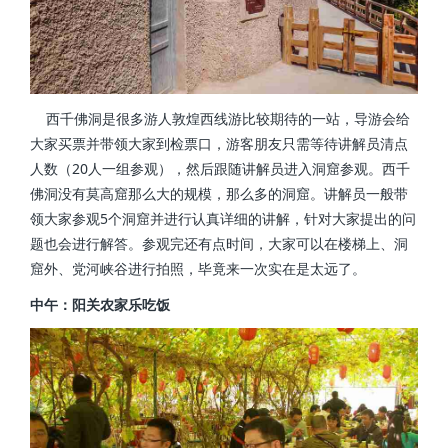
西千佛洞是很多游人敦煌西线游比较期待的一站，导游会给
大家买票并带领大家到检票口，游客朋友只需等待讲解员清点
人数（20人一组参观），然后跟随讲解员进入洞窟参观。西千
佛洞没有莫高窟那么大的规模，那么多的洞窟。讲解员一般带
领大家参观5个洞窟并进行认真详细的讲解，针对大家提出的问
题也会进行解答。参观完还有点时间，大家可以在楼梯上、洞
窟外、党河峡谷进行拍照，毕竟来一次实在是太远了。
中午：阳关农家乐吃饭