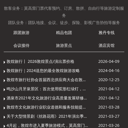
散客业务：莫高窟门票代客预约、订房、散拼、自由行等旅游定制服
务
团队业务：团队地接、会议、徒步、探险、影视广告协拍等服务
跟团旅游
精品包团
雅丹专线
会议接待
旅游景点
酒店宾馆
敦煌旅行丨 2026敦煌景点/演出票价格
2026-04-09
敦煌旅行｜2024送您的最全敦煌旅游攻略
2024-04-16
敦煌市旅行社协会首届西北供应商大会在敦煌召开
2020-12-25
鸣沙山月牙泉景区：首次使用驼形红绿灯，骆驼“看驼灯绿了”走起来
2021-04-12
酒泉市2021年文化旅游行业高质量发展研修提升培训班敦煌分训点开班
2021-04-12
敦煌市文化旅游行业职业道德和服务技能提升导游专项培训成功举办
2021-03-28
关于大型情景剧《丝路花雨》2021年演出季开演的通知
2021-03-27
4月起，敦煌市进入夏季旅游模式，莫高窟门票价格调整
2021-03-26