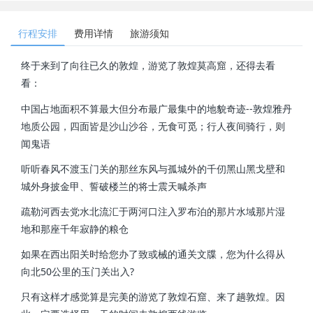
行程安排
费用详情
旅游须知
终于来到了向往已久的敦煌，游览了敦煌莫高窟，还得去看
看：
中国占地面积不算最大但分布最广最集中的地貌奇迹--敦煌雅丹
地质公园，四面皆是沙山沙谷，无食可觅；行人夜间骑行，则
闻鬼语
听听春风不渡玉门关的那丝东风与孤城外的千仞黑山黑戈壁和
城外身披金甲、誓破楼兰的将士震天喊杀声
疏勒河西去党水北流汇于两河口注入罗布泊的那片水域那片湿
地和那座千年寂静的粮仓
如果在西出阳关时给您办了致或械的通关文牒，您为什么得从
向北50公里的玉门关出入?
只有这样才感觉算是完美的游览了敦煌石窟、来了趟敦煌。因