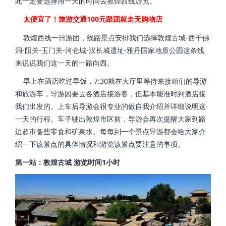
此一定要选择用一天的时间去敦煌西线游览。
太便宜了！
旅游交通100元跟团就走无购物店
敦煌西线一日游团，线路景点安排我们选择敦煌古城-西千佛
洞-阳关-玉门关-河仓城-汉长城遗址-雅丹国家地质公园这条线
来说说我们这一天的一路向西。
早上在酒店吃过早饭，7:30就在大厅里等待来接咱们的导游
和旅游车，导游因要去各酒店接游客，但基本能准时到酒店接
我们出发的。上车后导游会很专业的做自我介绍并详细说明这
一天的行程。车子驶出敦煌市区前，导游会再次提醒大家到路
边超市备些零食和矿泉水。每每到一个景点导游都会给大家介
绍一下该景点的具体情况和游览该景点要注意的事项。
第一站：敦煌古城 游览时间1小时