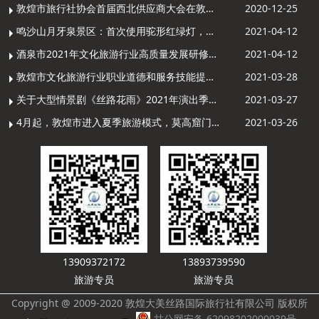
敦煌市旅行社协会首届西北供应商大会在敦煌召开
2020-12-25
鸣沙山月牙泉景区：首次使用驼形红绿灯，骆驼“看驼灯绿了”走起来
2021-04-12
酒泉市2021年文化旅游行业高质量发展研修提升培训班敦煌分训点开班
2021-04-12
敦煌市文化旅游行业职业道德和服务技能提升导游专项培训成功举办
2021-03-28
关于大型情景剧《丝路花雨》2021年演出季开演的通知
2021-03-27
4月起，敦煌市进入夏季旅游模式，莫高窟门票价格调整
2021-03-26
13909372172
13893739590
旅游专员
旅游专员
Copyright @ 2009-2020 敦煌大美丝路国际旅行社有限公司 版权所
甘公网安备 62098202000039号