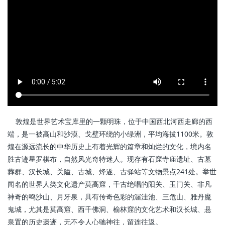
敦煌是世界艺术宝库里的一颗明珠，位于中国西北河西走廊的西
端，是一被高山和沙漠、戈壁环绕的小绿洲，平均海拔1100米。敦
煌在源远流长的中华历史上有着光辉的篇章和灿烂的文化，境内名
胜古迹星罗棋布，自然风光奇特迷人。现存有石窟寺庙遗址、古墓
葬群、汉长城、关隘、古城、烽遂、古驿站等文物景点241处。举世
闻名的世界人类文化遗产莫高窟，千古绝唱的阳关、玉门关、非凡
神奇的鸣沙山、月牙泉，具有传奇色彩的渥洼池、三危山、雅丹魔
鬼城，尤其是莫高窟、西千佛洞、榆林窟的文化艺术和汉长城、悬
泉置的历史遗迹，无不令人心驰神往，留连往返。