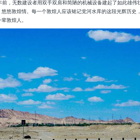
年前，无数建设者用双手双肩和简陋的机械设备建起了如此雄伟
，悠悠敦煌情。每一个敦煌人应该铭记党河水库的这段光辉历史
一辈敦煌人。