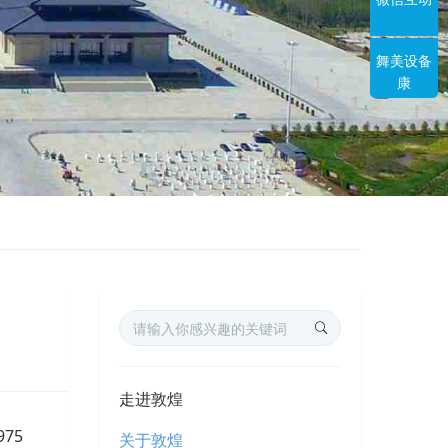
舞美设备
康
走进敦煌
75
关于敦煌