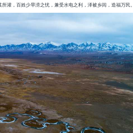
其所灌，百姓少旱涝之忧，兼受水电之利，泽被乡闾，造福万民