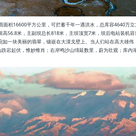
面积16600平方公里，可拦蓄千年一遇洪水，总库容4640万立
高56.8米，主副坝总长818米，主坝顶宽7米，坝后电站装机容
，宛如一块美丽的翡翠，镶嵌在大漠戈壁上。当人们站在高大雄伟
山跌宕起伏，惟妙惟肖；右岸鸣沙山绵延数里，蔚为壮观；库内