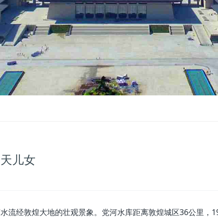
飞天儿女
水流经敦煌大地的壮观景象。党河水库距离敦煌城区36公里，19