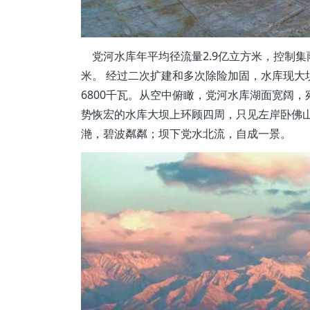
党河水库年平均径流量2.9亿立方米，控制集雨
米。 经过二次扩建和多次除险加固，水库现大坝
6800千瓦。从空中俯瞰，党河水库湖面宽阔
势恢宏的水库大坝上环顾四周，只见左岸卧佛
滟，碧波粼粼；坝下党水北流，自成一景。