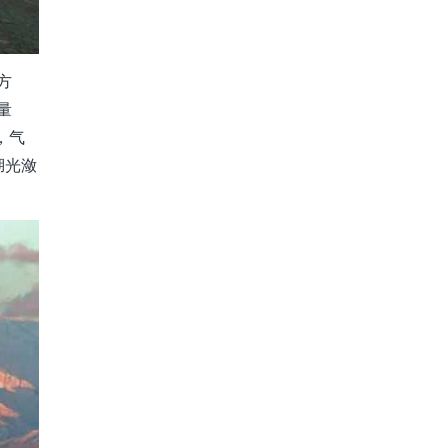
方
量
，气
湖光潋