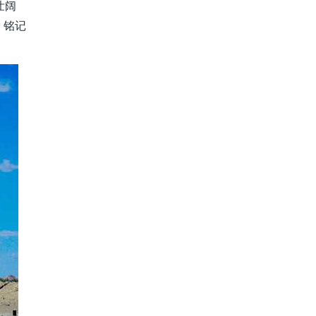
壮阔
，铭记