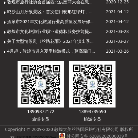
敦煌市旅行社协会首届西北供应商大会在敦煌召开
2020-12-25
鸣沙山月牙泉景区：首次使用驼形红绿灯，骆驼“看驼灯绿了”走起来
2021-04-12
酒泉市2021年文化旅游行业高质量发展研修提升培训班敦煌分训点开班
2021-04-12
敦煌市文化旅游行业职业道德和服务技能提升导游专项培训成功举办
2021-03-28
关于大型情景剧《丝路花雨》2021年演出季开演的通知
2021-03-27
4月起，敦煌市进入夏季旅游模式，莫高窟门票价格调整
2021-03-26
13909372172
13893739590
旅游专员
旅游专员
Copyright @ 2009-2020 敦煌大美丝路国际旅行社有限公司 版权所
甘公网安备 62098202000039号
有
陇ICP备20000790号