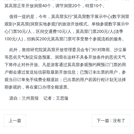
莫高窟正常开放洞窟40个，调节洞窟20个，特窟10个。
值得一提的是，今年，莫高窟实行“莫高窟数字展示中心(数字洞窟
观影)+莫高窟(洞窟实地参观)”的旅游开放模式。单独参观数字展示中
心门票50元/人，区间交通费10元/人，莫高窟门票200元/人(淡季
100元/人)，但购买200元莫高窟门票可享受整个参观流程的服务。
此外，敦煌研究院莫高窟开放管理委员会专门针对降雨、沙尘暴
等恶劣天气制定应急预案。洞窟在这样不具备开放条件的恶劣天气
下将停止对外开放。凡是游客通过莫高窟参观预约网预订门票的用
户都会通过发送短信获取最新开放信息；已预订未出票的用户，参
观当日订单免手续费全额退款；已出票的用户若因行程计划无法择
期参观的，将在窗口办理全额退票。
源自：兰州晨报 记者：王思璇
上一篇
下一篇
:
没有了