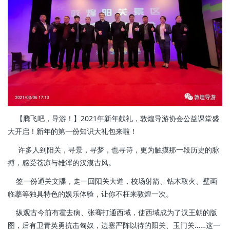
【腾飞吧，导游！】2021年新年献礼，敦煌导游协会公益课堂盛
大开启！新年的第一份知识大礼包来啦！
许多人到阳关，寻景，寻梦，也寻诗，更为触摸那一段历史的脉
搏，感受苍凉与雄浑的汉漠古风。
签一份通关文牒，走一回阳关大道，校场射箭、钻木取火、壁画
临摹等独具特色的娱乐体验，让你不枉来敦煌一次。
纵观古今前有霍去病、张骞打通西域，使西域成为了汉王朝的版
图，后有卫青英勇抗击匈奴，边塞严阵以待的阳关、玉门关……这一