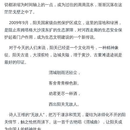
切都浓缩为时间轴上的一点，成为过往的滴滴流水，渐渐沉落在这
茫茫戈壁之中了。
2009年9月，阳关国家级自然保护区成立，这里的湿地和绿洲，
是阻止库姆塔格大沙漠东扩的生态屏障，对河西走廊的生态安全保
护起着门户作用，成为生态文明建设的一个新传说。
对于今天的人们来说，阳关已经是一个文化符号，一种精神象
征。阳关古道，大漠驼铃，边城关隘，埋于黄沙。古董滩遗迹就是
最好的印证。
渭城朝雨浥轻尘，
客舍青青柳色新。
劝君更尽一杯酒，
西出阳关无故人。
诗人王维的“无故人”，把万千凄凉和荒芜，凝结为浓得化不开的阳
关情节，触之怆然而涕下。这一首千古绝唱《渭城曲》，让阳关成
为中国人的精神故乡。