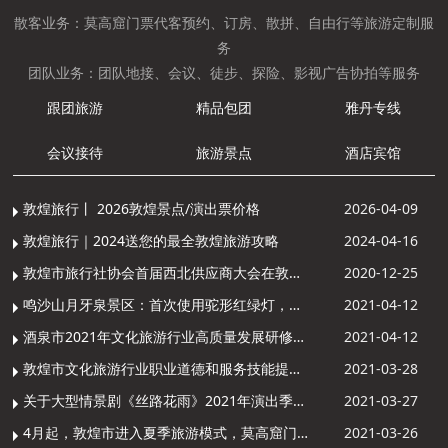
散客业务：莫高窟门票代客预约、订房、散拼、自由行等旅游定制服
务
团队业务：团队地接、会议、徒步、探险、影视广告协拍等服务
跟团旅游
精品包团
雅丹专线
会议接待
旅游景点
酒店宾馆
敦煌旅行丨 2026敦煌景点/演出票价格
2026-04-09
敦煌旅行｜2024送您的最全敦煌旅游攻略
2024-04-16
敦煌市旅行社协会首届西北供应商大会在敦煌召开
2020-12-25
鸣沙山月牙泉景区：首次使用驼形红绿灯，骆驼“看驼灯绿了”走起来
2021-04-12
酒泉市2021年文化旅游行业高质量发展研修提升培训班敦煌分训点开班
2021-04-12
敦煌市文化旅游行业职业道德和服务技能提升导游专项培训成功举办
2021-03-28
关于大型情景剧《丝路花雨》2021年演出季开演的通知
2021-03-27
4月起，敦煌市进入夏季旅游模式，莫高窟门票价格调整
2021-03-26