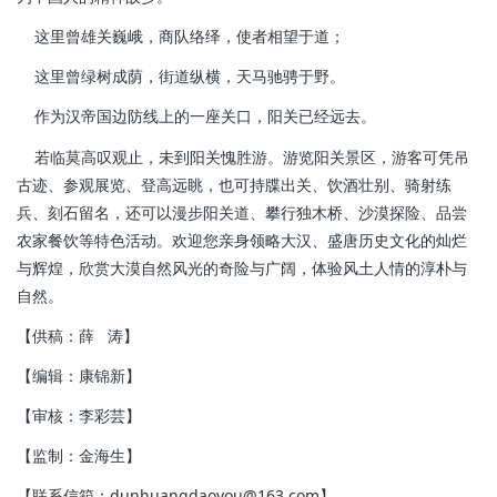
这里曾雄关巍峨，商队络绎，使者相望于道；
这里曾绿树成荫，街道纵横，天马驰骋于野。
作为汉帝国边防线上的一座关口，阳关已经远去。
若临莫高叹观止，未到阳关愧胜游。游览阳关景区，游客可凭吊
古迹、参观展览、登高远眺，也可持牒出关、饮酒壮别、骑射练
兵、刻石留名，还可以漫步阳关道、攀行独木桥、沙漠探险、品尝
农家餐饮等特色活动。欢迎您亲身领略大汉、盛唐历史文化的灿烂
与辉煌，欣赏大漠自然风光的奇险与广阔，体验风土人情的淳朴与
自然。
【供稿：薛 涛】
【编辑：康锦新】
【审核：李彩芸】
【监制：金海生】
【联系信箱：dunhuangdaoyou@163.com】