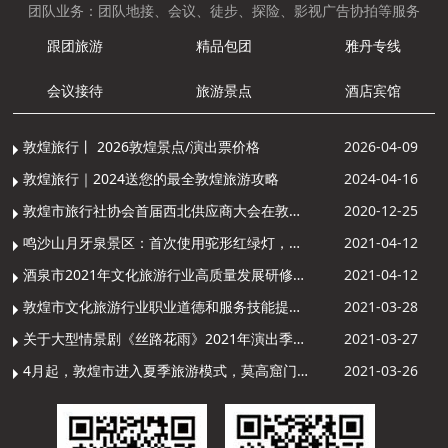
团队业务：团队地接、会议、徒步、探险、影视广告协拍等服务
跟团旅游
精品包团
雅丹专线
会议接待
旅游景点
酒店宾馆
敦煌旅行丨 2026敦煌景点/演出票价格
2026-04-09
敦煌旅行｜2024送您的最全敦煌旅游攻略
2024-04-16
敦煌市旅行社协会首届西北供应商大会在敦煌召开
2020-12-25
鸣沙山月牙泉景区：首次使用驼形红绿灯，骆驼“看驼灯绿了”走起来
2021-04-12
酒泉市2021年文化旅游行业高质量发展研修提升培训班敦煌分训点开班
2021-04-12
敦煌市文化旅游行业职业道德和服务技能提升导游专项培训成功举办
2021-03-28
关于大型情景剧《丝路花雨》2021年演出季开演的通知
2021-03-27
4月起，敦煌市进入夏季旅游模式，莫高窟门票价格调整
2021-03-26