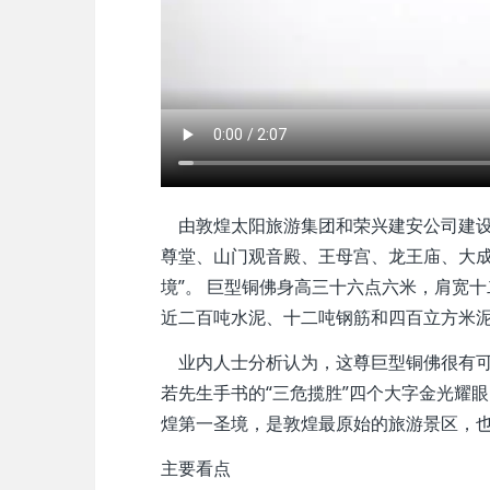
由敦煌太阳旅游集团和荣兴建安公司建设旅
尊堂、山门观音殿、王母宫、龙王庙、大成
境”。 巨型铜佛身高三十六点六米，肩宽
近二百吨水泥、十二吨钢筋和四百立方米
业内人士分析认为，这尊巨型铜佛很有可
若先生手书的“三危揽胜”四个大字金光耀眼
煌第一圣境，是敦煌最原始的旅游景区，
主要看点