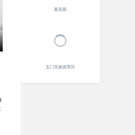
莫高窟
玉门关旅游景区
沫
敦