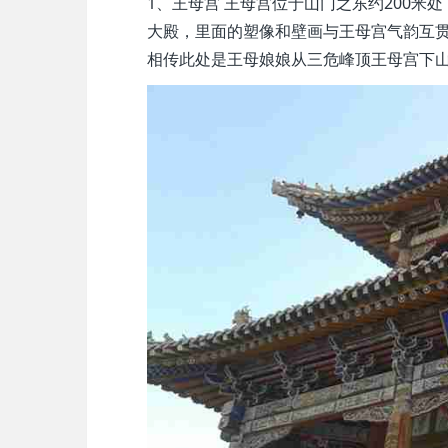
1、王母宫 王母宫位于山门之东约200
大殿，里面的塑像和壁画与王母宫气韵互
相传此处是王母娘娘从三危峰顶王母宫下