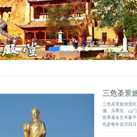
三危圣景
三危圣景旅游景区景
佛、乐尊堂、山门
世界著名艺术家平
也是每年农历四月