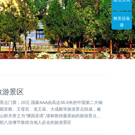
舞美设备
康
旅游景区
点门票：20元 国家AAA由高达36.6米的中国第二大铜
观音殿、王母宫、龙王庙、大成殿等旅游景点组成，被
山郁夫誉之为“佛国圣境”,堪称敦煌最原始的旅游景点，
初八浴佛节敦煌当地人必去的旅游景区