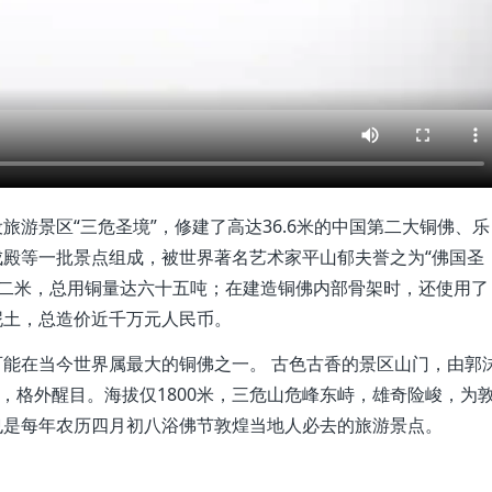
游景区“三危圣境”，修建了高达36.6米的中国第二大铜佛、乐
殿等一批景点组成，被世界著名艺术家平山郁夫誉之为“佛国圣
十二米，总用铜量达六十五吨；在建造铜佛内部骨架时，还使用了
泥土，总造价近千万元人民币。
能在当今世界属最大的铜佛之一。 古色古香的景区山门，由郭
，格外醒目。海拔仅1800米，三危山危峰东峙，雄奇险峻，为
也是每年农历四月初八浴佛节敦煌当地人必去的旅游景点。