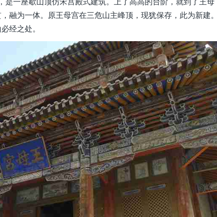
米处，是一座歇山顶仿宋宫殿式建筑。上了高高的台阶，就到了王母
贯，融为一体。原王母宫在三危山主峰顶，现犹保存，此为新建
山必经之处。