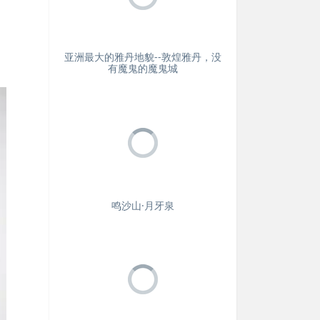
亚洲最大的雅丹地貌--敦煌雅丹，没
有魔鬼的魔鬼城
鸣沙山·月牙泉