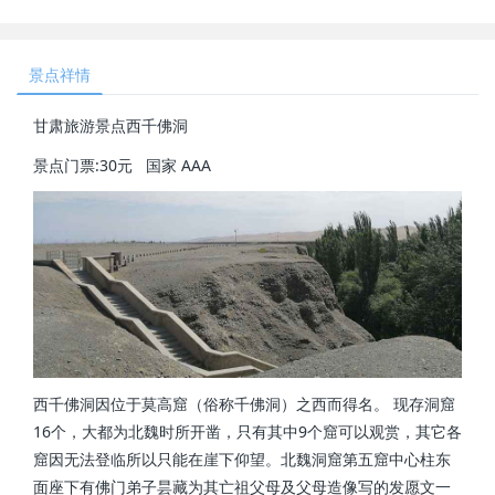
景点祥情
甘肃旅游景点西千佛洞
景点门票:30元 国家 AAA
西千佛洞因位于莫高窟（俗称千佛洞）之西而得名。 现存洞窟
16个，大都为北魏时所开凿，只有其中9个窟可以观赏，其它各
窟因无法登临所以只能在崖下仰望。北魏洞窟第五窟中心柱东
面座下有佛门弟子昙藏为其亡祖父母及父母造像写的发愿文一