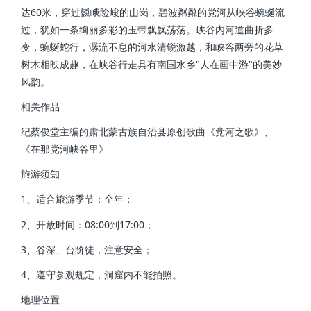
达60米，穿过巍峨险峻的山岗，碧波粼粼的党河从峡谷蜿蜒流
过，犹如一条绚丽多彩的玉带飘飘荡荡。峡谷内河道曲折多
变，蜿蜒蛇行，潺流不息的河水清锐激越，和峡谷两旁的花草
树木相映成趣，在峡谷行走具有南国水乡"人在画中游"的美妙
风韵。
相关作品
纪蔡俊堂主编的肃北蒙古族自治县原创歌曲《党河之歌》、
《在那党河峡谷里》
旅游须知
1、适合旅游季节：全年；
2、开放时间：08:00到17:00；
3、谷深、台阶徒，注意安全；
4、遵守参观规定，洞窟内不能拍照。
地理位置