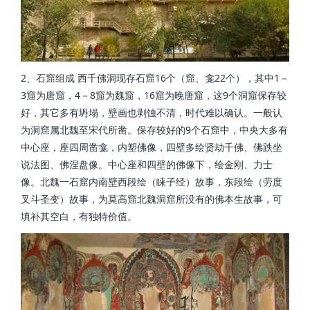
2、石窟组成 西千佛洞现存石窟16个（窟、龛22个），其中1－
3窟为唐窟，4－8窟为魏窟，16窟为晚唐窟，这9个洞窟保存较
好，其它多有坍塌，壁画也剥蚀不清，时代难以确认。一般认
为洞窟属北魏至宋代所凿。保存较好的9个石窟中，中央大多有
中心座，座四周凿龛，内塑佛像，四壁多绘贤劫千佛、佛跌坐
说法图、佛涅盘像。中心座和四壁的佛像下，绘金刚、力士
像。北魏一石窟内南壁西段绘（睐子经）故事，东段绘（劳度
叉斗圣变）故事，为莫高窟北魏洞窟所没有的佛本生故事，可
填补其空白，有独特价值。