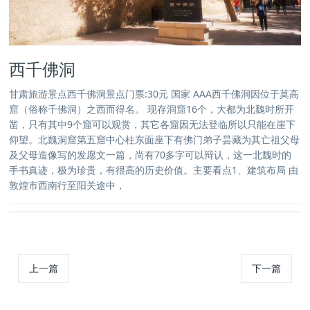
西千佛洞
甘肃旅游景点西千佛洞景点门票:30元 国家 AAA西千佛洞因位于莫高
窟（俗称千佛洞）之西而得名。 现存洞窟16个，大都为北魏时所开
凿，只有其中9个窟可以观赏，其它各窟因无法登临所以只能在崖下
仰望。北魏洞窟第五窟中心柱东面座下有佛门弟子昙藏为其亡祖父母
及父母造像写的发愿文一篇，尚有70多字可以辩认，这一北魏时的
手书真迹，极为珍贵，有很高的历史价值。主要看点1、建筑布局 由
敦煌市西南行至阳关途中，
上一篇
下一篇