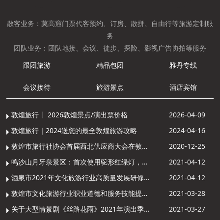
散客业务：莫高窟门票代客预约、订房、散拼、自由行等旅游定制服
务
团队业务：团队地接、会议、徒步、探险、影视广告协拍等服务
跟团旅游
精品包团
雅丹专线
会议接待
旅游景点
酒店宾馆
敦煌旅行丨 2026敦煌景点/演出票价格
2026-04-09
敦煌旅行｜2024送您的最全敦煌旅游攻略
2024-04-16
敦煌市旅行社协会首届西北供应商大会在敦煌召开
2020-12-25
鸣沙山月牙泉景区：首次使用驼形红绿灯，骆驼“看驼灯绿了”走起来
2021-04-12
酒泉市2021年文化旅游行业高质量发展研修提升培训班敦煌分训点开班
2021-04-12
敦煌市文化旅游行业职业道德和服务技能提升导游专项培训成功举办
2021-03-28
关于大型情景剧《丝路花雨》2021年演出季开演的通知
2021-03-27