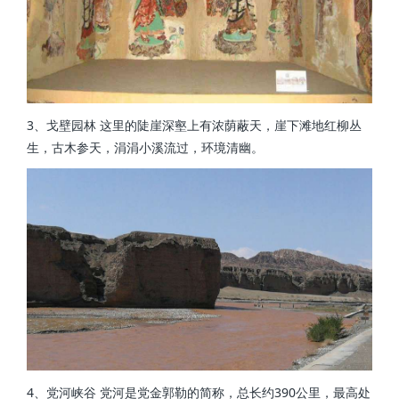
3、戈壁园林 这里的陡崖深壑上有浓荫蔽天，崖下滩地红柳丛
生，古木参天，涓涓小溪流过，环境清幽。
4、党河峡谷 党河是党金郭勒的简称，总长约390公里，最高处