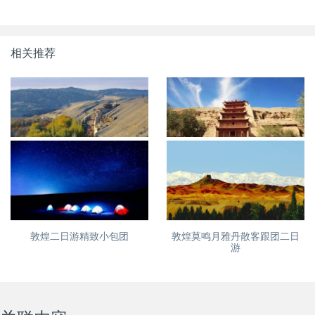
相关推荐
敦煌到张掖河西走廊散客旅游
敦煌雅丹嘉峪关张掖四日游精
跟团四日游
品小包团
敦煌二日游精致小包团
敦煌莫鸣月雅丹散客跟团二日
游