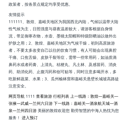
政策者，按各景点规定均享受优惠。
友情提示
111111、敦煌、嘉峪关地区为我国西北内陆，气候以温带大陆
性气候为主，日照强度与昼夜温差较大，请游客根据自身情
况，带足御寒衣物，水壶、墨镜太阳帽和特级防晒油以做外出
护肤之用；2、敦煌、嘉峪关地区为气候干燥，初到高原旅游
者，不要太多改变自己以往的饮食习惯，有人可能会出现鼻腔
干痛、口焦舌燥、皮肤干裂等症，需带一些常用药，如油质滴
鼻药水或者药膏、上清丸、桔梗丸、凡土林、及感冒药、消炎
药、助消化药、止腹泻药和创可贴等，同时注意多喝开水，多
吃新鲜蔬菜、水果；3、瓜州榆林窟和嘉峪关悬壁长城坡高路徒
注意安全。
网页导航
1111
查看旅游 行程列表
上一线路：敦煌—嘉峪关—
张掖—武威—兰州六日游
下一线路：嘉峪关—酒泉航天城—酒
泉—兰州四日游
美丽的敦煌欢迎您 勤劳智慧的中海人热忱为您
服务！
进入预订