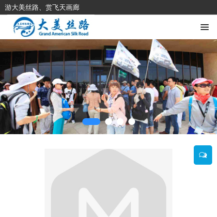
游大美丝路、赏飞天画廊