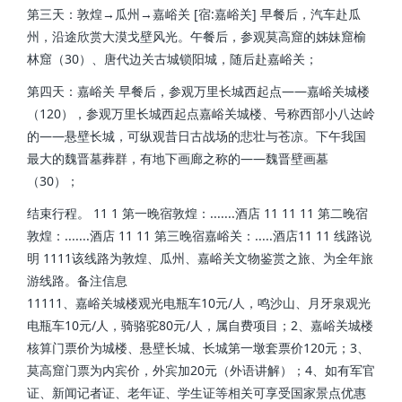
第三天：敦煌→瓜州→嘉峪关 [宿:嘉峪关] 早餐后，汽车赴瓜
州，沿途欣赏大漠戈壁风光。午餐后，参观莫高窟的姊妹窟榆
林窟（30）、唐代边关古城锁阳城，随后赴嘉峪关；
第四天：嘉峪关 早餐后，参观万里长城西起点——嘉峪关城楼
（120），参观万里长城西起点嘉峪关城楼、号称西部小八达岭
的——悬壁长城，可纵观昔日古战场的悲壮与苍凉。下午我国
最大的魏晋墓葬群，有地下画廊之称的——魏晋壁画墓
（30）；
结束行程。 11 1 第一晚宿敦煌：.......酒店 11 11 11 第二晚宿
敦煌：.......酒店 11 11 第三晚宿嘉峪关：.....酒店11 11 线路说
明 1111该线路为敦煌、瓜州、嘉峪关文物鉴赏之旅、为全年旅
游线路。备注信息
11111、嘉峪关城楼观光电瓶车10元/人，鸣沙山、月牙泉观光
电瓶车10元/人，骑骆驼80元/人，属自费项目；2、嘉峪关城楼
核算门票价为城楼、悬壁长城、长城第一墩套票价120元；3、
莫高窟门票为内宾价，外宾加20元（外语讲解）；4、如有军官
证、新闻记者证、老年证、学生证等相关可享受国家景点优惠