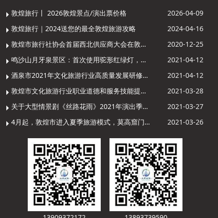
敦煌旅行丨 2026敦煌景点/演出票价格
2026-04-09
敦煌旅行｜2024送您的最全敦煌旅游攻略
2024-04-16
敦煌市旅行社协会首届西北供应商大会在敦煌召开
2020-12-25
鸣沙山月牙泉景区：首次使用驼形红绿灯，骆驼“看驼灯绿了”走起来
2021-04-12
酒泉市2021年文化旅游行业高质量发展研修提升培训班敦煌分训点开班
2021-04-12
敦煌市文化旅游行业职业道德和服务技能提升导游专项培训成功举办
2021-03-28
关于大型情景剧《丝路花雨》2021年演出季开演的通知
2021-03-27
4月起，敦煌市进入夏季旅游模式，莫高窟门票价格调整
2021-03-26
13909372172
13893739590