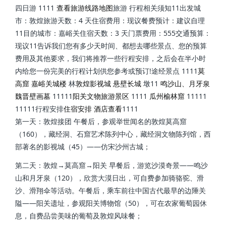
四日游
1111
查看旅游线路地图
旅游 行程相关须知11出发城
市：敦煌旅游天数：4 天住宿费用：现议餐费预计：建议自理
11目的城市：嘉峪关住宿天数：3 天门票费用：555交通预算：
现议11告诉我们您有多少天时间、都想去哪些景点、您的预算
费用及其他要求，我们将推荐一些行程安排，之后会在半小时
内给您一份完美的行程计划供您参考或预订!途经景点 1111
莫
高窟
嘉峪关城楼
林
敦煌影视城
悬壁长城
墩11
鸣沙山、月牙泉
魏晋壁画墓
11111
阳关文物旅游景区
1111
瓜州榆林窟
11111
11111行程安排
住宿安排 酒店查看
1111
第一天：敦煌接团 午餐后，参观举世闻名的敦煌莫高窟
（160），藏经洞、石窟艺术陈列中心，藏经洞文物陈列馆，西
部著名的影视城（45）——仿宋沙州古城；
第二天：敦煌→莫高窟→阳关 早餐后，游览沙漠奇景——鸣沙
山和月牙泉（120），欣赏大漠日出，可自费参加骑骆驼、滑
沙、滑翔伞等活动。午餐后，乘车前往中国古代最早的边陲关
隘——阳关遗址，参观阳关博物馆（50），可在农家葡萄园休
息，自费品尝美味的葡萄及敦煌风味餐；