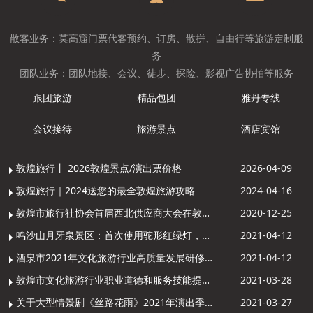
散客业务：莫高窟门票代客预约、订房、散拼、自由行等旅游定制服
务
团队业务：团队地接、会议、徒步、探险、影视广告协拍等服务
跟团旅游
精品包团
雅丹专线
会议接待
旅游景点
酒店宾馆
敦煌旅行丨 2026敦煌景点/演出票价格
2026-04-09
敦煌旅行｜2024送您的最全敦煌旅游攻略
2024-04-16
敦煌市旅行社协会首届西北供应商大会在敦煌召开
2020-12-25
鸣沙山月牙泉景区：首次使用驼形红绿灯，骆驼“看驼灯绿了”走起来
2021-04-12
酒泉市2021年文化旅游行业高质量发展研修提升培训班敦煌分训点开班
2021-04-12
敦煌市文化旅游行业职业道德和服务技能提升导游专项培训成功举办
2021-03-28
关于大型情景剧《丝路花雨》2021年演出季开演的通知
2021-03-27