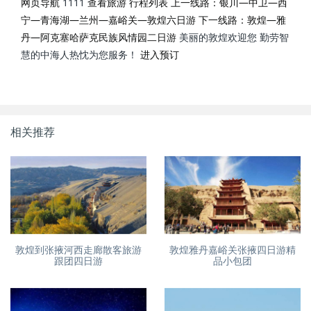
网页导航
1111
查看旅游 行程列表
上一线路：银川—中卫—西
宁—青海湖—兰州—嘉峪关—敦煌六日游
下一线路：敦煌—雅
丹—阿克塞哈萨克民族风情园二日游
美丽的敦煌欢迎您 勤劳智
慧的中海人热忱为您服务！
进入预订
相关推荐
敦煌到张掖河西走廊散客旅游
敦煌雅丹嘉峪关张掖四日游精
跟团四日游
品小包团