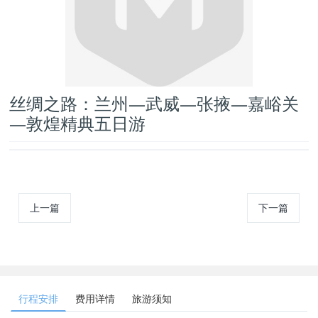
丝绸之路：兰州—武威—张掖—嘉峪关
—敦煌精典五日游
上一篇
下一篇
行程安排
费用详情
旅游须知