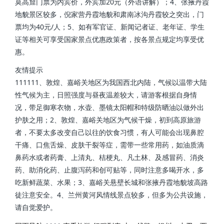
莫高窟门票为内宾价，外宾加20元（外语讲解）；4、张掖丹霞
地貌景区较多，倪家营丹霞地貌和肃南冰沟丹霞较之突出，门
票均为40元/人；5、如有军官证、新闻记者证、老年证、学生
证等相关可享受国家景点优惠政策者，按各景点规定均享受优
惠。
友情提示
111111、敦煌、嘉峪关地区为我国西北内陆，气候以温带大陆
性气候为主，日照强度与昼夜温差较大，请游客根据自身情
况，带足御寒衣物，水壶、墨镜太阳帽和特级防晒油以做外出
护肤之用；2、敦煌、嘉峪关地区为气候干燥，初到高原旅游
者，不要太多改变自己以往的饮食习惯，有人可能会出现鼻腔
干痛、口焦舌燥、皮肤干裂等症，需带一些常用药，如油质滴
鼻药水或者药膏、上清丸、桔梗丸、凡土林、及感冒药、消炎
药、助消化药、止腹泻药和创可贴等，同时注意多喝开水，多
吃新鲜蔬菜、水果；3、嘉峪关悬壁长城和张掖丹霞地貌坡高路
徒注意安全。4、兰州黄河风情线景点较多，但多为公共设施，
请自觉爱护。