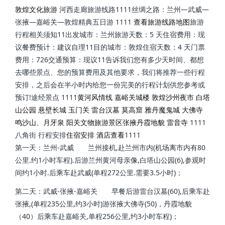
敦煌文化旅游
河西走廊旅游线路
1111丝绸之路：兰州—武威—
张掖—嘉峪关—敦煌精典五日游
1111
查看旅游线路地图
旅游
行程相关须知11出发城市：兰州旅游天数：5 天住宿费用：现
议餐费预计：建议自理11目的城市：敦煌住宿天数：4 天门票
费用：726交通预算：现议11告诉我们您有多少天时间、都想
去哪些景点、您的预算费用及其他要求，我们将推荐一些行程
安排，之后会在半小时内给您一份完美的行程计划供您参考或
预订!途经景点 1111
黄河风情线
嘉峪关城楼
敦煌沙州夜市
白塔
山公园
悬壁长城
玉门关
雷台汉墓
莫高窟
雅丹魔鬼城
大佛寺
鸣沙山、月牙泉
阳关文物旅游景区
张掖丹霞地貌
雷音寺
1111
八角街 行程安排
住宿安排 酒店查看
1111
第一天：兰州-武威 兰州接机,赴兰州市内(机场离市内有80
公里.约1小时车程).后游兰州黄河母亲像,白塔山公园(6),参观时
间约1小时.后乘车赴武威(单程272公里.需要3.5小时)；
第二天：武威-张掖-嘉峪关 早餐后游雷台汉墓(60),后乘车赴
张掖,(单程235公里,约3小时)游张掖大佛寺(50)，丹霞地貌
（40）后乘车赴嘉峪关,单程256公里,约3小时车程)；