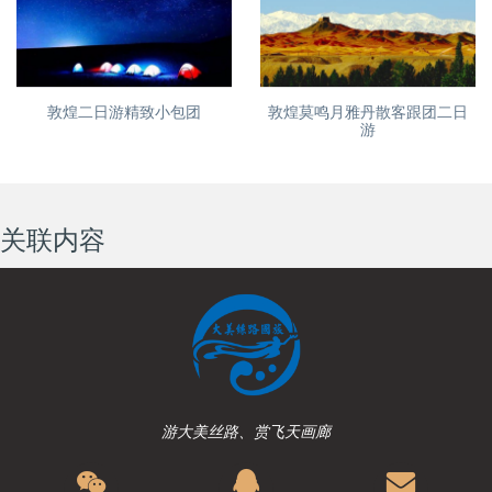
敦煌莫鸣月雅丹散客跟团二日
敦煌二日游精致小包团
游
关联内容
游大美丝路、赏飞天画廊