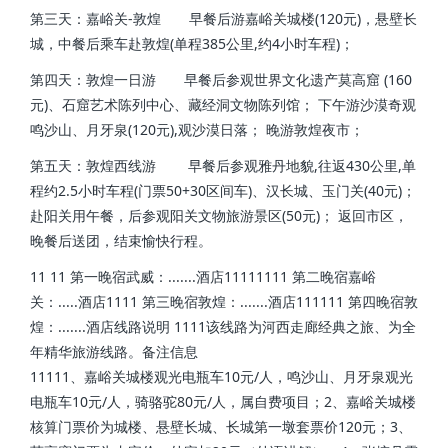
第三天：嘉峪关-敦煌 早餐后游嘉峪关城楼(120元)，悬壁长
城，中餐后乘车赴敦煌(单程385公里,约4小时车程)；
第四天：敦煌一日游 早餐后参观世界文化遗产莫高窟 (160
元)、石窟艺术陈列中心、藏经洞文物陈列馆； 下午游沙漠奇观
鸣沙山、月牙泉(120元),观沙漠日落； 晚游敦煌夜市；
第五天：敦煌西线游 早餐后参观雅丹地貌,往返430公里,单
程约2.5小时车程(门票50+30区间车)、汉长城、玉门关(40元)；
赴阳关用午餐，后参观阳关文物旅游景区(50元)； 返回市区，
晚餐后送团，结束愉快行程。
11 11 第一晚宿武威：.......酒店11111111 第二晚宿嘉峪
关：.....酒店1111 第三晚宿敦煌：.......酒店111111 第四晚宿敦
煌：.......酒店线路说明 1111该线路为河西走廊经典之旅、为全
年精华旅游线路。备注信息
11111、嘉峪关城楼观光电瓶车10元/人，鸣沙山、月牙泉观光
电瓶车10元/人，骑骆驼80元/人，属自费项目；2、嘉峪关城楼
核算门票价为城楼、悬壁长城、长城第一墩套票价120元；3、