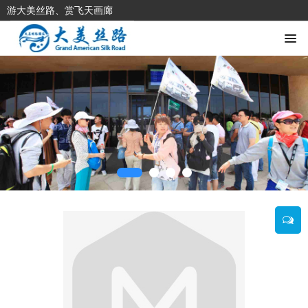
游大美丝路、赏飞天画廊