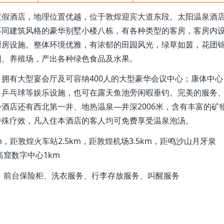
假酒店，地理位置优越，位于敦煌迎宾大道东段。太阳温泉酒
不同建筑风格的豪华别墅小楼八栋，有各种类型的客房，客房内
厨房设施。整体环境优雅，有浓郁的田园风光，绿草如茵，花团
园、养殖场，产出各种绿色食品及水果。
拥有大型宴会厅及可容纳400人的大型豪华会议中心；康体中心
、乒乓球等娱乐设施，也可在露天鱼池旁闲暇垂钓。完美的服务
酒店还有西北第一井、地热温泉—井深2006米，含有丰富的矿
特殊疗效，凡入住本酒店的客人均可免费享受温泉泡汤。
m，距敦煌火车站2.5km，距敦煌机场3.5km，距鸣沙山月牙泉
高窟数字中心1km
、前台保险柜、洗衣服务、行李存放服务、叫醒服务