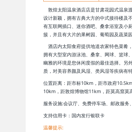
敦煌太阳温泉酒店店是甘肃花园式温泉渡
设计新颖，拥有古典大方的中式接待楼及
有互联网插口、迷你酒吧、桑拿浴室及小
簇，并且有大片的果树园、葡萄园及蔬菜
酒店内太阳食府提供地道农家特色菜肴，
拥有大型室内游泳池、桑拿、网球、篮球
幽雅的环境是您休闲度假的最佳选择。另外
质，对美容养颜及风湿、类风湿等疾病有
位置距离：距市标10km，距市政府10.5k
10km，距敦煌博物馆11km，距莫高窟莫
服务设施:会议厅、免费停车场、邮政服务
支持信用卡：国内发行银联卡
温馨提示: