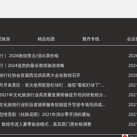
团旅游
精品包团
雅丹专线
会议
行丨 2026敦煌景点/演出票价格
202
行｜2024送您的最全敦煌旅游攻略
202
旅行社协会首届西北供应商大会在敦煌召开
202
鸣沙山月牙泉景区：首次使用驼形红绿灯，骆驼“看驼灯绿了”走起来
202
酒泉市2021年文化旅游行业高质量发展研修提升培训班敦煌分训点开班
202
敦煌市文化旅游行业职业道德和服务技能提升导游专项培训成功举办
202
型情景剧《丝路花雨》2021年演出季开演的通知
202
，敦煌市进入夏季旅游模式，莫高窟门票价格调整
202