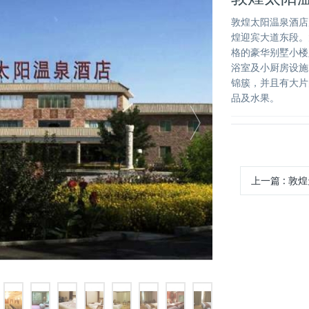
敦煌太阳温泉酒店
煌迎宾大道东段。
格的豪华别墅小楼
浴室及小厨房设施
锦簇，并且有大片
品及水果。
上一篇
:
敦煌天润