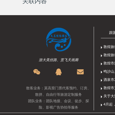
关联内容
跟
敦煌旅
敦煌旅
游大美丝路、赏飞天画廊
敦煌市
散客业务：莫高窟门票代客预约、订房、
散拼、自由行等旅游定制服务
关于大
团队业务：团队地接、会议、徒步、探
4月起
险、影视广告协拍等服务