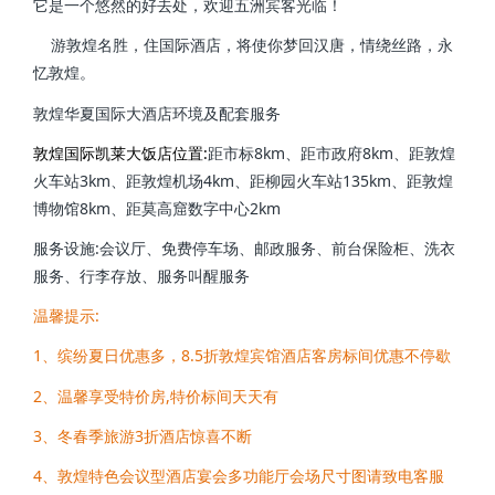
它是一个悠然的好去处，欢迎五洲宾客光临！
游敦煌名胜，住国际酒店，将使你梦回汉唐，情绕丝路，永
忆敦煌。
敦煌华夏国际大酒店环境及配套服务
敦煌国际凯莱大饭店
位置:
距市标8km、距市政府8km、距敦煌
火车站3km、距敦煌机场4km、距柳园火车站135km、距敦煌
博物馆8km、距莫高窟数字中心2km
服务设施:会议厅、免费停车场、邮政服务、前台保险柜、洗衣
服务、行李存放、服务叫醒服务
温馨提示:
1、缤纷夏日优惠多，8.5折敦煌宾馆酒店客房标间优惠不停歇
2、温馨享受特价房,特价标间天天有
3、冬春季旅游3折酒店惊喜不断
4、敦煌特色会议型酒店宴会多功能厅会场尺寸图请致电客服