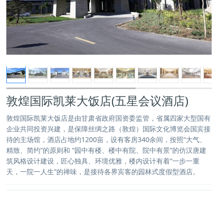
敦煌国际凯莱大饭店(五星会议酒店)
敦煌国际凯莱大饭店是由甘肃省政府国资委监管，省属四家大型国有
企业共同投资兴建，是保障丝绸之路（敦煌）国际文化博览会国宾接
待的主场馆，酒店占地约1200亩，设有客房340余间，按照“大气、
精致、简约”的原则和 “园中有楼、楼中有院、院中有景”的仿汉唐建
筑风格设计建设，匠心独具、环境优雅，楼内设计有着“一步一重
天，一院一人生”的禅味，是接待各界宾客的园林式度假型酒店。