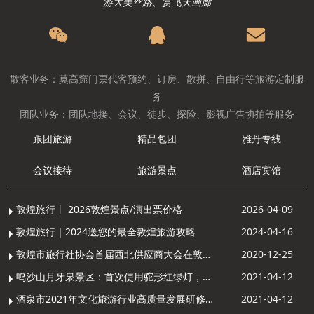
游大美丝路、赏飞天画廊
散客业务：莫高窟门票代客预约、订房、散拼、自由行等旅游定制服
务
团队业务：团队地接、会议、徒步、探险、影视广告协拍等服务
跟团旅游
精品包团
雅丹专线
会议接待
旅游景点
酒店宾馆
敦煌旅行丨 2026敦煌景点/演出票价格
2026-04-09
敦煌旅行｜2024送您的最全敦煌旅游攻略
2024-04-16
敦煌市旅行社协会首届西北供应商大会在敦煌召开
2020-12-25
鸣沙山月牙泉景区：首次使用驼形红绿灯，骆驼“看驼灯绿了”走起来
2021-04-12
酒泉市2021年文化旅游行业高质量发展研修提升培训班敦煌分训点开班
2021-04-12