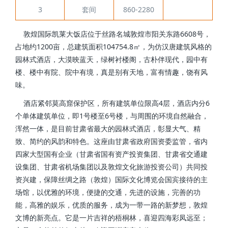
3
套间
860-2280
敦煌国际凯莱大饭店位于丝路名城敦煌市阳关东路6608号，
占地约1200亩，总建筑面积104754.8㎡，为仿汉唐建筑风格的
园林式酒店，大漠映蓝天，绿树衬楼阁，古朴伴现代，园中有
楼、楼中有院、院中有境，真是别有天地，富有情趣，饶有风
味。
酒店紧邻莫高窟保护区，所有建筑单位限高4层，酒店内分6
个单体建筑单位，即1号楼至6号楼，与周围的环境自然融合，
浑然一体，是目前甘肃省最大的园林式酒店，彰显大气、精
致、简约的风韵和特色。这座由甘肃省政府国资委监管，省内
四家大型国有企业（甘肃省国有资产投资集团、甘肃省交通建
设集团、甘肃省机场集团以及敦煌文化旅游投资公司）共同投
资兴建，保障丝绸之路（敦煌）国际文化博览会国宾接待的主
场馆，以优雅的环境，便捷的交通，先进的设施，完善的功
能，高雅的娱乐，优质的服务，成为一带一路的新梦想，敦煌
文博的新亮点。它是一片吉祥的梧桐林，喜迎四海彩凤远至；