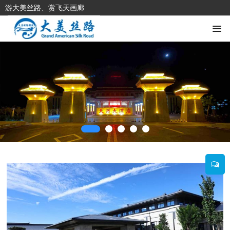
游大美丝路、赏飞天画廊