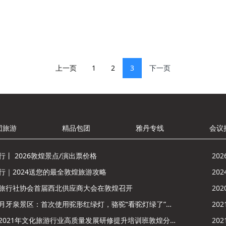
上一页
1
2
3
下一页
团旅游
精品包团
雅丹专线
会议
行丨 2026敦煌景点/演出票价格
202
行｜2024送您的最全敦煌旅游攻略
202
旅行社协会首届西北供应商大会在敦煌召开
202
鸣沙山月牙泉景区：首次使用驼形红绿灯，骆驼“看驼灯绿了”走起来
202
酒泉市2021年文化旅游行业高质量发展研修提升培训班敦煌分训点开班
202