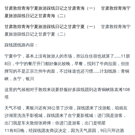
甘肃敦煌青海宁夏旅游踩线日记之甘肃青海（一）
甘肃敦煌青海宁
夏旅游踩线日记之甘肃青海（二）
甘肃敦煌青海宁夏旅游踩线日记之甘肃宁夏（一）
甘肃敦煌青海宁
夏旅游踩线日记之甘肃宁夏（二）
踩线团线路内容：
宁夏中宁，基本上没有旅游人的市场，所以住住宿也就算了……11朋
8日，中宁的餐厅开门都好像比较晚，早餐，找到了牛肉拉面，但挂
牌写的不是正宗兰州牛肉面，不过味道也还习惯……计划线路：
青铜
峡，永宁，银川
这里的气候相对于敦煌来说要舒服好多踩线团到达青铜峡陈袁滩108
塔
天气不错，离银川还有38公里了沙湖，踩线团来了
没游船，咱就在
沙湖里洗洗手影视城，踩线团来了
在宁夏影视城：进门我是游客，
出门我是车夫敦煌张师傅：你进门是游客，出门是明星
11有8日晚，经踩线团友商议决定，因为天气原因，9日只拜访酒