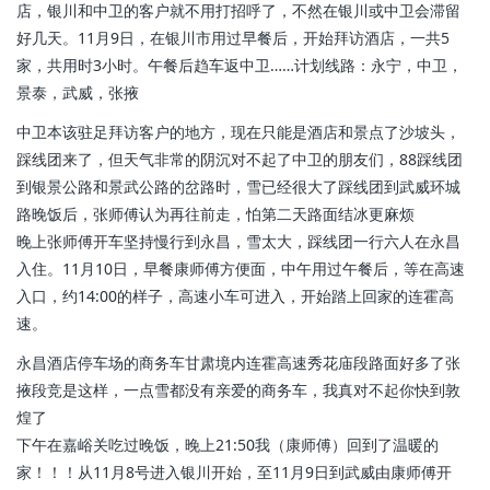
店，银川和中卫的客户就不用打招呼了，不然在银川或中卫会滞留
好几天。11月9日，在银川市用过早餐后，开始拜访酒店，一共5
家，共用时3小时。午餐后趋车返中卫……计划线路：永宁，中卫，
景泰，武威，张掖
中卫本该驻足拜访客户的地方，现在只能是酒店和景点了沙坡头，
踩线团来了，但天气非常的阴沉
对不起了中卫的朋友们，88踩线团
到银景公路和景武公路的岔路时，雪已经很大了
踩线团到武威环城
路晚饭后，张师傅认为再往前走，怕第二天路面结冰更麻烦
晚上张师傅开车坚持慢行到永昌，雪太大，踩线团一行六人在永昌
入住。11月10日，早餐康师傅方便面，中午用过午餐后，等在高速
入口，约14:00的样子，高速小车可进入，开始踏上回家的连霍高
速。
永昌酒店停车场的商务车甘肃境内连霍高速秀花庙段
路面好多了张
掖段竞是这样，一点雪都没有
亲爱的商务车，我真对不起你快到敦
煌了
下午在嘉峪关吃过晚饭，晚上21:50我（康师傅）回到了温暖的
家！！！从11月8号进入银川开始，至11月9日到武威由康师傅开