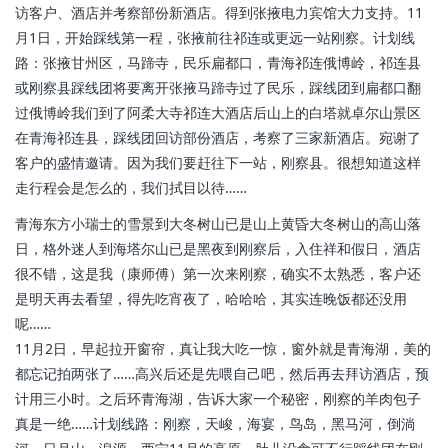
访客户、酒店并考察部份新酒店。得到张掖电力宾馆大力支持。11
月1日，开始踩线第一程，张掖前往祁连或更远一站刚察。计划线
路：张掖甘州区，马蹄寺，民乐扁都口，青海祁连俄博岭，祁连县
或刚察县
踩线团将要离开张掖马蹄寺过了民乐，踩线团到扁都口
翻
过俄博岭我们到了阿柔大寺祁连大酒店后山上的白塔就卓尔山景区
在青海祁连县，踩线团回访部份酒店，考察了三家新酒店。宛谢了
客户的盛情邀请。因为我们要赶
往下一站，刚察县。很想知道这样
走行程会是怎么的，我们拭目以待……
青海东方小瑞士的雪景到大冬树山已是山上黄昏
大冬树山的高山落
日，格外迷人到海塔尔山已是黑夜
到刚察后，入住祥和假日，酒店
很不错，这是我（康师傅）第一次来刚察，确实不太熟悉，客户还
是明天再去看望，得先吃宵夜了，哈哈哈，其实连晚饭都还没用
呢……
11月2日，早起拉开窗帘，真让我大吃一惊，窗外就是青海湖，美的
都忘记拍两张了……高兴后还是先喂自己吧，然后再去拜访酒店，预
计用三小时。之后环青海湖，告诉大家一个秘密，刚察的羊肉包子
真是一绝……计划线路：刚察，天峻，海宴，鸟岛，黑马河，倒淌