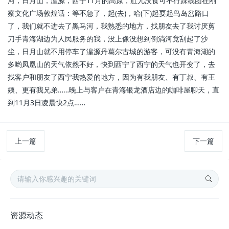
河，日月山，湟源，西宁
11月的高原，肚儿没食可不行踩线团在刚
察文化广场
敦煌话：等不急了，起(去)，哈(下)起耍起鸟岛岔路口
了，我们就不进去了
黑马河，我熟悉的地方，找朋友去了
我讨厌剪
刀手青海湖边为人民服务的我，没上像
没想到倒淌河竟刮起了沙
尘，日月山就不用停车了湟源丹葛尔古城的游客，可没有青海湖的
多哟
凤凰山的天气依然不好，快到西宁了西宁的天气也开变了，去
找客户和朋友了
西宁我热爱的地方，因为有我朋友、有丁叔、有王
姨、更有我兄弟……晚上与客户在青海银龙酒店边的咖啡屋聊天，直
到11月3日凌晨快2点……
上一篇
下一篇
资源动态