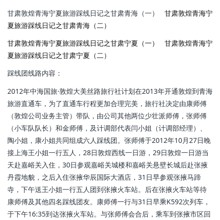
甘肃敦煌青海宁夏旅游踩线日记之甘肃青海（一）
甘肃敦煌青海宁
夏旅游踩线日记之甘肃青海（二）
甘肃敦煌青海宁夏旅游踩线日记之甘肃宁夏（一）
甘肃敦煌青海宁
夏旅游踩线日记之甘肃宁夏（二）
踩线团线路内容：
2012年中海国旅·敦煌大美丝路旅行社计划在2013年开通敦煌到青海
旅游直通车，为了直通车行程更加合理完美，
旅行社决定由康师傅
（敦煌公司业务主管）带队，由公司其他两位少壮派师傅，张师傅
（小车队
队长）和金师傅，及计调部代表闫小姐（计调部经理）、
陶小姐，康小姐共同组成六人踩线团。张师傅于2012年10月27日晚
接上海王小姐一行五人，28日敦煌西线一日游，29日敦煌一日游当
天赴嘉
峪关入住，30日参观嘉峪关城楼和嘉峪关悬壁长城后赴张掖
丹霞地貌，之后入住张掖华辰国际大酒店，31日早参
观张掖马蹄
寺，下午送王小姐一行五人团到张掖火车站。后在张掖火车站等待
康师傅及其他四名踩线团
友。康师傅一行与31日早乘K592次列车，
于下午16:35到达张掖火车站。与张师傅会合后，乘车到张掖市区
回