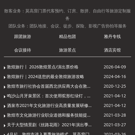
散客业务：莫高窟门票代客预约、订房、散拼、自由行等旅游定制服
务
团队业务：团队地接、会议、徒步、探险、影视广告协拍等服务
跟团旅游
精品包团
雅丹专线
会议接待
旅游景点
酒店宾馆
敦煌旅行丨 2026敦煌景点/演出票价格
2026-04-09
敦煌旅行｜2024送您的最全敦煌旅游攻略
2024-04-16
敦煌市旅行社协会首届西北供应商大会在敦煌召开
2020-12-25
鸣沙山月牙泉景区：首次使用驼形红绿灯，骆驼“看驼灯绿了”走起来
2021-04-12
酒泉市2021年文化旅游行业高质量发展研修提升培训班敦煌分训点开班
2021-04-12
敦煌市文化旅游行业职业道德和服务技能提升导游专项培训成功举办
2021-03-28
关于大型情景剧《丝路花雨》2021年演出季开演的通知
2021-03-27
4月起，敦煌市进入夏季旅游模式，莫高窟门票价格调整
2021-03-26