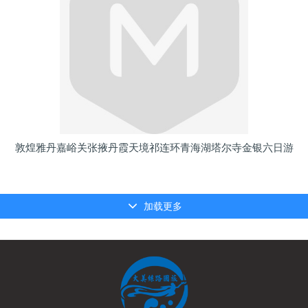
敦煌雅丹嘉峪关张掖丹霞天境祁连环青海湖塔尔寺金银六日游
加载更多