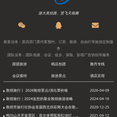
游大美丝路、赏飞天画廊
散客业务：莫高窟门票代客预约、订房、散拼、自由行等旅游定制服
务
团队业务：团队地接、会议、徒步、探险、影视广告协拍等服务
跟团旅游
精品包团
雅丹专线
会议接待
旅游景点
酒店宾馆
敦煌旅行丨 2026敦煌景点/演出票价格
2026-04-09
敦煌旅行｜2024送您的最全敦煌旅游攻略
2024-04-16
敦煌市旅行社协会首届西北供应商大会在敦煌召开
2020-12-25
鸣沙山月牙泉景区：首次使用驼形红绿灯，骆驼“看驼灯绿了”走起来
2021-04-12