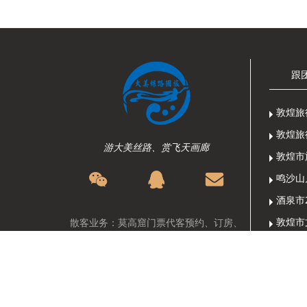
跟
敦煌旅
敦煌旅
游大美丝路、赏飞天画廊
敦煌市
散客业务：莫高窟门票代客预约、订房、
散拼、自由行等旅游定制服务
关于大
团队业务：团队地接、会议、徒步、探
4月起
险、影视广告协拍等服务
Copyright @ 2009