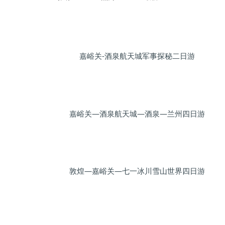
嘉峪关-酒泉航天城军事探秘二日游
嘉峪关—酒泉航天城—酒泉—兰州四日游
敦煌—嘉峪关—七一冰川雪山世界四日游