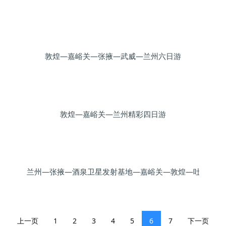
敦煌—嘉峪关—张掖—武威—兰州六日游
敦煌—嘉峪关—兰州精彩四日游
兰州—张掖—酒泉卫星发射基地—嘉峪关—敦煌—吐鲁番—
上一页
1
2
3
4
5
6
7
下一页