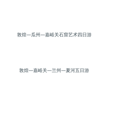
敦煌—瓜州—嘉峪关石窟艺术四日游
敦煌—嘉峪关—兰州—夏河五日游
乌鲁木齐七日游