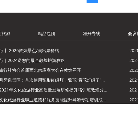
团旅游
精品包团
雅丹专线
会议
行丨 2026敦煌景点/演出票价格
202
行｜2024送您的最全敦煌旅游攻略
202
旅行社协会首届西北供应商大会在敦煌召开
202
鸣沙山月牙泉景区：首次使用驼形红绿灯，骆驼“看驼灯绿了”走起来
202
酒泉市2021年文化旅游行业高质量发展研修提升培训班敦煌分训点开班
202
敦煌市文化旅游行业职业道德和服务技能提升导游专项培训成功举办
202
型情景剧《丝路花雨》2021年演出季开演的通知
202
，敦煌市进入夏季旅游模式，莫高窟门票价格调整
202
甘公
-2020 敦煌大美丝路国际旅行社有限公司 版权所有
陇ICP备20000790号