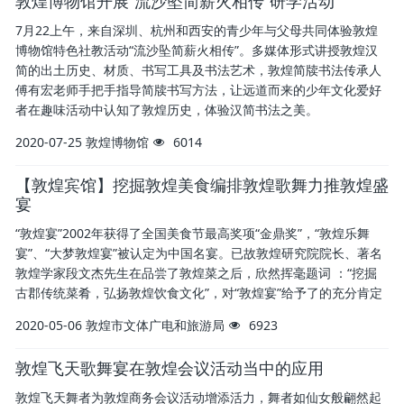
敦煌博物馆开展“流沙坠简薪火相传”研学活动
7月22上午，来自深圳、杭州和西安的青少年与父母共同体验敦煌
博物馆特色社教活动“流沙坠简薪火相传”。多媒体形式讲授敦煌汉
简的出土历史、材质、书写工具及书法艺术，敦煌简牍书法传承人
傅有宏老师手把手指导简牍书写方法，让远道而来的少年文化爱好
者在趣味活动中认知了敦煌历史，体验汉简书法之美。
2020-07-25
敦煌博物馆
6014
【敦煌宾馆】挖掘敦煌美食编排敦煌歌舞力推敦煌盛
宴
“敦煌宴”2002年获得了全国美食节最高奖项“金鼎奖”，“敦煌乐舞
宴”、“大梦敦煌宴”被认定为中国名宴。已故敦煌研究院院长、著名
敦煌学家段文杰先生在品尝了敦煌菜之后，欣然挥毫题词 ：“挖掘
古郡传统菜肴，弘扬敦煌饮食文化”，对“敦煌宴”给予了的充分肯定
2020-05-06
敦煌市文体广电和旅游局
6923
敦煌飞天歌舞宴在敦煌会议活动当中的应用
敦煌飞天舞者为敦煌商务会议活动增添活力，舞者如仙女般翩然起