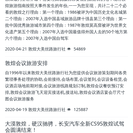
煌旅游指南按照大事件发生的年份,一一为您呈现，共计二十二个必
看的敦煌之行理由：第一个理由：1986被评为中国历史文化名城第
二个理由：2007年入选中国县域旅游品牌十强县第三个理由：第一
批中国优秀旅游城市第四个理由：1987年敦煌莫高窟被评为世界文
化遗产第五个理由：2007年入选中国最值得外国人去的50个地方第
六个理由：2007年入选中国自驾车
2020-04-21
敦煌大美丝路旅行社
54869
敦煌会议旅游安排
自1996年以来敦煌大美丝路旅行社为您提供会议旅游策划期间各类
繁琐事务处理的协助,会前接待,会场布置,会议签到,会议设备租赁,会
议酒店场地前期对接,会议旅游线路规划订制,敦煌会议餐饮预订安
排,敦煌会议旅游飞天迎宾接送机,接送站,敦煌会议酒店宴会厅尺寸
图会议旅游服务
2020-04-19
敦煌大美丝路旅行社
125887
大漠敦煌，硬汉驰骋，长安汽车全新CS95敦煌试驾
会圆满结束！