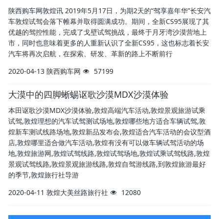
陕西购车网敦煌讯 2019年5月17日，为期2天的“驾享嘉年华”长安汽
车敦煌试驾会落下帷幕并取得圆满成功。期间，全新CS95展现了其
优越的驾控性能，完成了戈壁试驾挑战，最终于月牙湾沙漠营地上
市，同时也意味着更多的人重新认识了全新CS95，这也标志着长安
汽车将再次启航，在探索、研发、革新的路上不断前行
2020-04-13
陕西购车网
57199
大漠中的四脚蜥蜴讴歌沙漠MDX沙漠体验
本田讴歌沙漠MDX沙漠体验,敦煌高端汽车活动,敦煌景观旅游试乘
试驾,敦煌理想的汽车试驾测试场地,敦煌哪些地方适合车辆试驾,敦
煌新车测试线路场地,敦煌新品发布会,敦煌适合汽车活动的会议型酒
店,敦煌哪里适合做汽车活动,敦煌有没有可以做车辆试驾活动的场
地,敦煌旅游网,敦煌试驾线路,敦煌试驾场地,敦煌试乘试驾线路,敦煌
景观试驾线路,敦煌景观旅游线路,敦煌自驾游线路,到敦煌旅游最好
的季节,敦煌旅行社导游
2020-04-11
敦煌大美丝路旅行社
12080