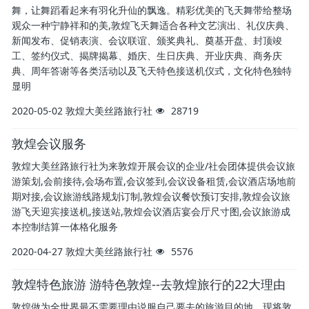
舞，让舞蹈看起来有羽化升仙的飘逸。精彩优美的飞天舞带给整场
观众一种宁静祥和的美,敦煌飞天舞适合各种文艺演出、礼仪庆典、
新闻发布、促销表演、会议联谊、颁奖典礼、奠基开盘、封顶竣
工、签约仪式、揭牌揭幕、婚庆、生日庆典、开业庆典、商务庆
典、周年答谢等各类活动以及飞天特色接送机仪式，文化特色独特
显明
2020-05-02
敦煌大美丝路旅行社
28719
敦煌会议服务
敦煌大美丝路旅行社为来敦煌开展会议的企业/社会团体提供会议旅
游策划,会前接待,会场布置,会议签到,会议设备租赁,会议酒店场地前
期对接,会议旅游线路规划订制,敦煌会议餐饮预订安排,敦煌会议旅
游飞天迎宾接送机,接送站,敦煌会议酒店宴会厅尺寸图,会议旅游成
本控制结算一体格化服务
2020-04-27
敦煌大美丝路旅行社
5576
敦煌特色旅游 游特色敦煌--去敦煌旅行的22大理由
敦煌做为全世界最不需要理由说服自己要去的旅游目的地，现将敦