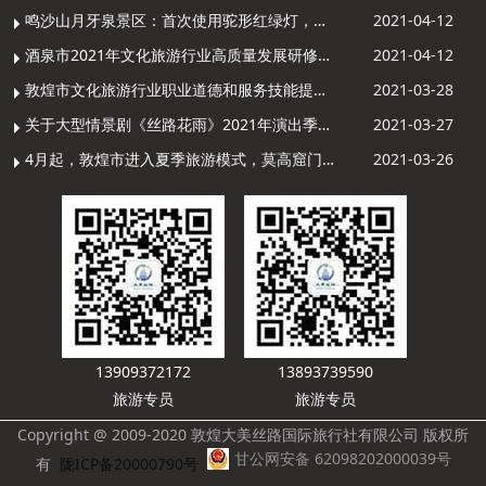
鸣沙山月牙泉景区：首次使用驼形红绿灯，骆驼“看驼灯绿了”走起来
2021-04-12
酒泉市2021年文化旅游行业高质量发展研修提升培训班敦煌分训点开班
2021-04-12
敦煌市文化旅游行业职业道德和服务技能提升导游专项培训成功举办
2021-03-28
关于大型情景剧《丝路花雨》2021年演出季开演的通知
2021-03-27
4月起，敦煌市进入夏季旅游模式，莫高窟门票价格调整
2021-03-26
13909372172
13893739590
旅游专员
旅游专员
Copyright @ 2009-2020 敦煌大美丝路国际旅行社有限公司 版权所
甘公网安备 62098202000039号
有
陇ICP备20000790号