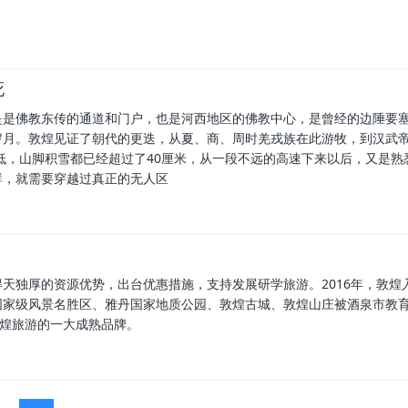
死
是是佛教东传的通道和门户，也是河西地区的佛教中心，是曾经的边陲要
岁月。敦煌见证了朝代的更迭，从夏、商、周时羌戎族在此游牧，到汉武
降低，山脚积雪都已经超过了40厘米，从一段不远的高速下来以后，又是熟
群，就需要穿越过真正的无人区
天独厚的资源优势，出台优惠措施，支持发展研学旅游。2016年，敦煌
国家级风景名胜区、雅丹国家地质公园、敦煌古城、敦煌山庄被酒泉市教
敦煌旅游的一大成熟品牌。