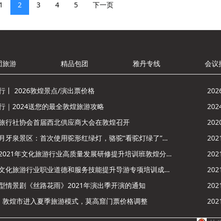
1
2
3
4
5
下一页
团旅游
精品包团
雅丹专线
会议
行丨 2026敦煌景点/演出票价格
202
行｜2024送您的最全敦煌旅游攻略
202
旅行社协会首届西北供应商大会在敦煌召开
202
鸣沙山月牙泉景区：首次使用驼形红绿灯，骆驼“看驼灯绿了”走起来
202
酒泉市2021年文化旅游行业高质量发展研修提升培训班敦煌分训点开班
202
敦煌市文化旅游行业职业道德和服务技能提升导游专项培训成功举办
202
型情景剧《丝路花雨》2021年演出季开演的通知
202
，敦煌市进入夏季旅游模式，莫高窟门票价格调整
202