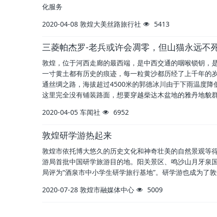
化服务
2020-04-08
敦煌大美丝路旅行社
5413
三菱帕杰罗-老兵或许会凋零，但山猫永远不
敦煌，位于河西走廊的最西端，是中西交通的咽喉锁钥，
一寸黄土都有历史的痕迹，每一粒黄沙都历经了上千年的
通丝绸之路，海拔超过4500米的郭德冰川由于下雨温度
这里完全没有铺装路面，想要穿越柴达木盆地的雅丹地貌
2020-04-05
车闻社
6952
敦煌研学游热起来
敦煌市依托博大悠久的历史文化和神奇壮美的自然景观等得
游局首批中国研学旅游目的地。阳关景区、鸣沙山月牙泉
局评为“酒泉市中小学生研学旅行基地”。研学游也成为了
2020-07-28
敦煌市融媒体中心
5009