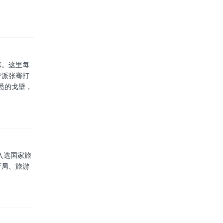
塞。这里每
帝派张骞打
悉的戈壁，
入选国家旅
育局、旅游