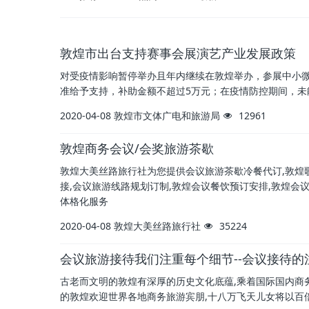
敦煌市出台支持赛事会展演艺产业发展政策
对受疫情影响暂停举办且年内继续在敦煌举办，参展中小微
准给予支持，补助金额不超过5万元；在疫情防控期间，未
2020-04-08
敦煌市文体广电和旅游局
12961
敦煌商务会议/会奖旅游茶歇
敦煌大美丝路旅行社为您提供会议旅游茶歇冷餐代订,敦煌歌
接,会议旅游线路规划订制,敦煌会议餐饮预订安排,敦煌会
体格化服务
2020-04-08
敦煌大美丝路旅行社
35224
会议旅游接待我们注重每个细节--会议接待的
古老而文明的敦煌有深厚的历史文化底蕴,乘着国际国内商
的敦煌欢迎世界各地商务旅游宾朋,十八万飞天儿女将以百