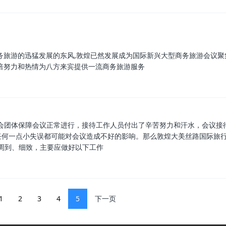
务旅游的迅猛发展的东风,敦煌已然发展成为国际新兴大型商务旅游会议聚
倍努力和热情为八方来宾提供一流商务旅游服务
会团体保障会议正常进行，接待工作人员付出了辛苦努力和汗水，会议接
任何一点小失误都可能对会议造成不好的影响。那么敦煌大美丝路国际旅
周到、细致，主要应做好以下工作
1
2
3
4
5
下一页