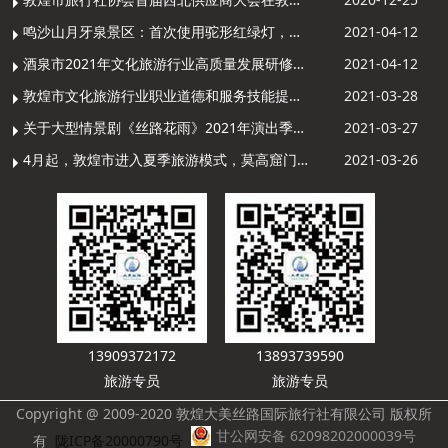
鸣沙山月牙泉景区：首次使用驼形红绿灯，骆驼“看驼灯绿了”走起来
2021-04-12
酒泉市2021年文化旅游行业高质量发展研修提升培训班敦煌分训点开班
2021-04-12
敦煌市文化旅游行业职业道德和服务技能提升导游专项培训成功举办
2021-03-28
关于大型情景剧《丝路花雨》2021年演出季开演的通知
2021-03-27
4月起，敦煌市进入夏季旅游模式，莫高窟门票价格调整
2021-03-26
13909372172
13893739590
旅游专员
旅游专员
Copyright @ 2009-2020 敦煌大美丝路国际旅行社有限公司 版权所
甘公网安备 62098202000039号
有
陇ICP备20000790号