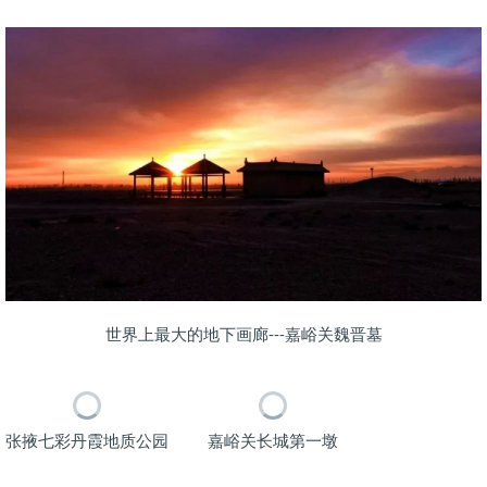
世界上最大的地下画廊---嘉峪关魏晋墓
张掖七彩丹霞地质公园
嘉峪关长城第一墩