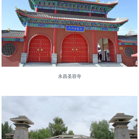
永昌圣容寺