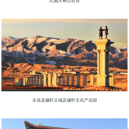
武威天梯山石窟
永昌县骊靬古城及骊靬文化产业园