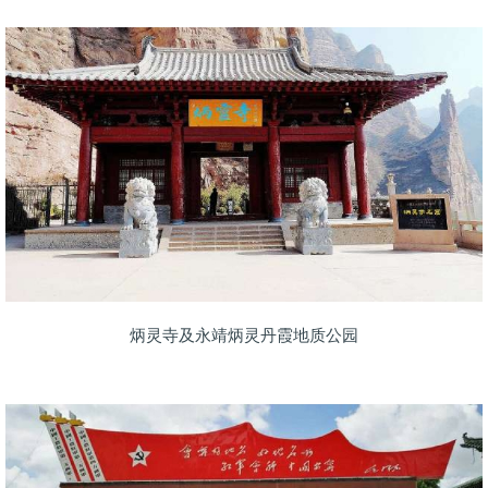
炳灵寺及永靖炳灵丹霞地质公园